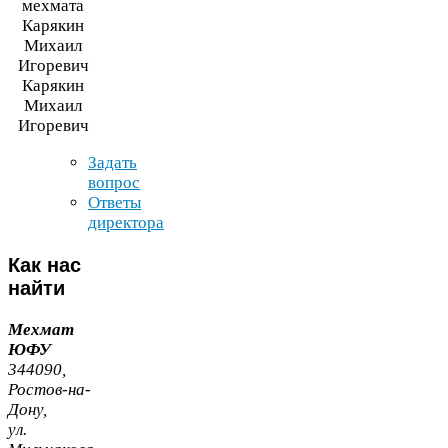
Карякин
Михаил
Игоревич
Задать
вопрос
Ответы
директора
Как
нас
найти
Мехмат
ЮФУ
344090
,
Ростов-​на-​
Дону,
ул.