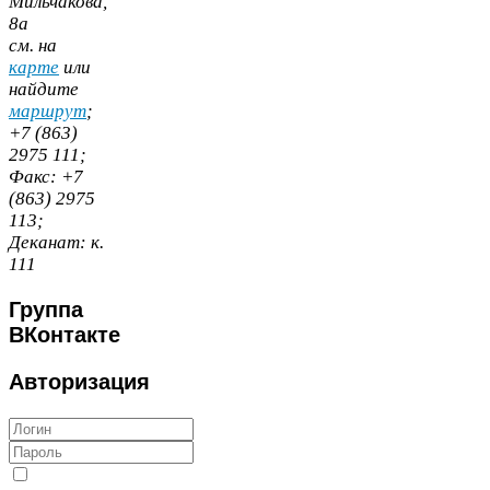
Мильчакова,
8
а
cм. на
карте
или
найдите
маршрут
;
+
7
(
863
)
2975
111
;
Факс:
+
7
(
863
)
2975
113
;
Деканат:
к.
111
Группа
ВКонтакте
Авторизация