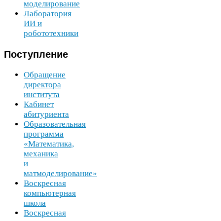
моделирование
Лаборатория
ИИ
и
робототехники
Поступление
Обращение
директора
института
Кабинет
абитуриента
Образовательная
программа
«Математика,
механика
и
матмоделирование»
Воскресная
компьютерная
школа
Воскресная