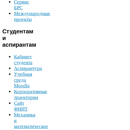
Сервис
БРС
Международные
проекты
Студентам
и
аспирантам
Кабинет
студента
Аспирантура
Учебная
среда
Moodle
Корпоративные
траектории
Сайт
ФИИТ
Механика
и
математическое