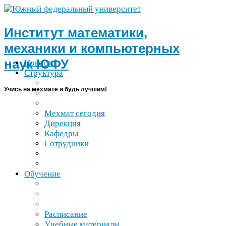
Институт математики,
механики и компьютерных
наук
ЮФУ
Новости
Структура
Учись на мехмате и будь лучшим!
Мехмат сегодня
Дирекция
Кафедры
Сотрудники
Обучение
Расписание
Учебные материалы