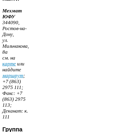
Мехмат
ЮФУ
344090
,
Ростов-​на-​
Дону,
ул.
Мильчакова,
8
а
cм. на
карте
или
найдите
маршрут
;
+
7
(
863
)
2975
111
;
Факс:
+
7
(
863
)
2975
113
;
Деканат:
к.
111
Группа