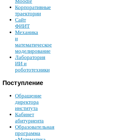
Moodle
Корпоративные
траектории
Сайт
ФИИТ
Механика
и
математическое
моделирование
Лаборатория
ИИ
и
робототехники
Поступление
Обращение
директора
института
Кабинет
абитуриента
Образовательная
программа
«Математика,