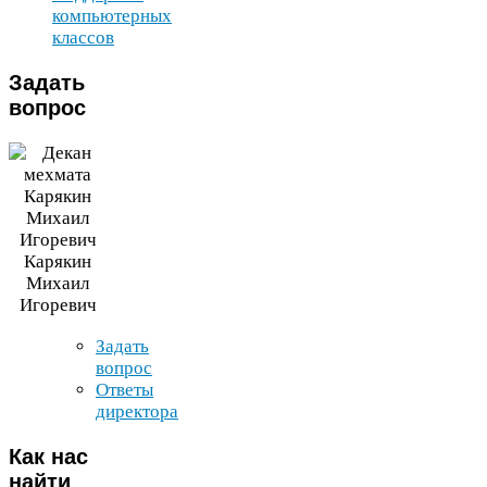
компьютерных
классов
Задать
вопрос
Карякин
Михаил
Игоревич
Задать
вопрос
Ответы
директора
Как
нас
найти