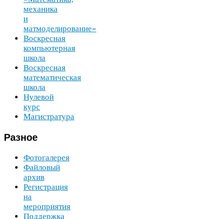
механика
и
матмоделирование»
Воскресная
компьютерная
школа
Воскресная
математическая
школа
Нулевой
курс
Магистратура
Разное
Фотогалерея
Файловый
архив
Регистрация
на
мероприятия
Поддержка