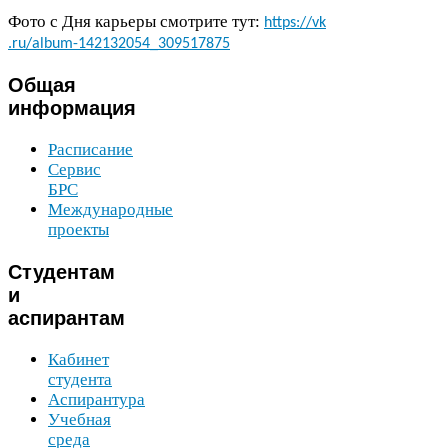
Фото с Дня карьеры смотрите тут:
https://​vk​
.ru/​a​l​b​u​m​-​
1
4
2
1
3
2
0
5
4
​_​
3
0
9
5
1
7
8
7
5
Общая
информация
Расписание
Сервис
БРС
Международные
проекты
Студентам
и
аспирантам
Кабинет
студента
Аспирантура
Учебная
среда