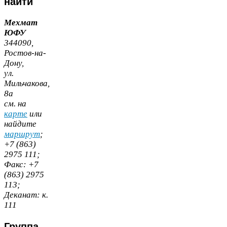
найти
Мехмат
ЮФУ
344090
,
Ростов-​на-​
Дону,
ул.
Мильчакова,
8
а
cм. на
карте
или
найдите
маршрут
;
+
7
(
863
)
2975
111
;
Факс:
+
7
(
863
)
2975
113
;
Деканат:
к.
111
Группа