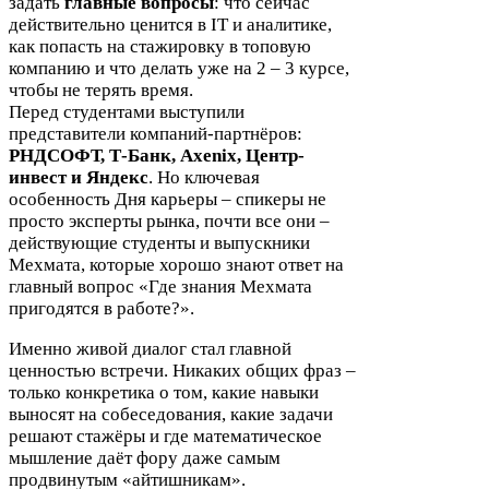
задать
главные вопросы
: что сейчас
действительно ценится в
IT
и аналитике,
как попасть на стажировку в топовую
компанию и что делать уже на
2
–
3
курсе,
чтобы не терять время.
Перед студентами выступили
представители компаний-​партнёров:
РНДСОФТ
, Т-​Банк, Axenix, Центр-​
инвест и Яндекс
. Но ключевая
особенность Дня карьеры – спикеры не
просто эксперты рынка, почти все они –
действующие студенты и выпускники
Мехмата, которые хорошо знают ответ на
главный вопрос «Где знания Мехмата
пригодятся в работе?».
Именно живой диалог стал главной
ценностью встречи. Никаких общих фраз –
только конкретика о том, какие навыки
выносят на собеседования, какие задачи
решают стажёры и где математическое
мышление даёт фору даже самым
продвинутым «айтишникам».