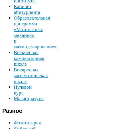
института
Кабинет
абитуриента
Образовательная
программа
«Математика,
механика
и
матмоделирование»
Воскресная
компьютерная
школа
Воскресная
математическая
школа
Нулевой
курс
Магистратура
Разное
Фотогалерея
Файловый