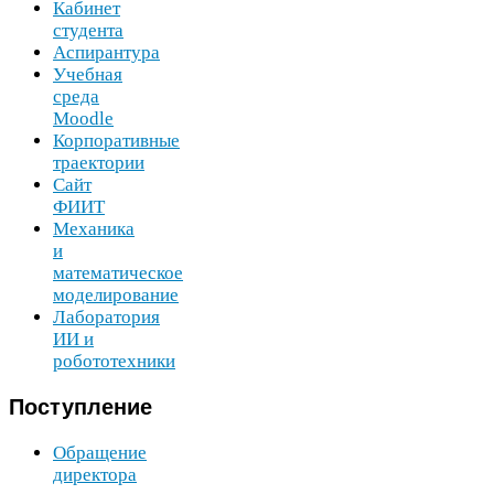
Кабинет
студента
Аспирантура
Учебная
среда
Moodle
Корпоративные
траектории
Сайт
ФИИТ
Механика
и
математическое
моделирование
Лаборатория
ИИ
и
робототехники
Поступление
Обращение
директора