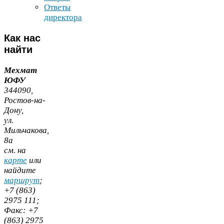
Ответы
директора
Как
нас
найти
Мехмат
ЮФУ
344090
,
Ростов-​на-​
Дону,
ул.
Мильчакова,
8
а
cм. на
карте
или
найдите
маршрут
;
+
7
(
863
)
2975
111
;
Факс:
+
7
(
863
)
2975