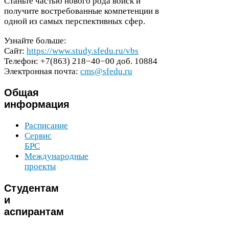
Станьте частью нового рода войск и
получите востребованные компетенции в
одной из самых перспективных сфер.
Узнайте больше:
Сайт:
https://​www​.study​.sfedu​.ru/​v​b​s
Телефон: +
7
(
863
)
218
−
40
−
00
доб.
10884
Электронная почта:
cms@sfedu.ru
Общая
информация
Расписание
Сервис
БРС
Международные
проекты
Студентам
и
аспирантам