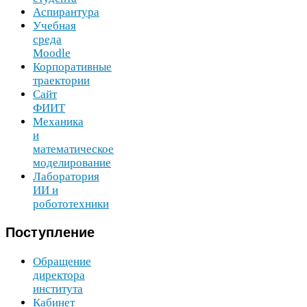
Аспирантура
Учебная
среда
Moodle
Корпоративные
траектории
Сайт
ФИИТ
Механика
и
математическое
моделирование
Лаборатория
ИИ
и
робототехники
Поступление
Обращение
директора
института
Кабинет