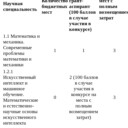
Количество
грант-​
мест с
Научная
бюджетных
аспирант
полным
специальность
мест
(
100
баллов
возмещение
в случае
затрат
участия в
конкурсе)
1
.
1
Математика и
механика.
Современные
1
1
3
проблемы
математики и
механики
1
.
2
.
1
Искусственный
2
(
100
баллов
интеллект и
в случае
машинное
участия в
обучение.
конкурсе на
0
3
Математические
места с
и естественно-​
полным
научные основы
возмещением
искусственного
затрат)
интеллекта