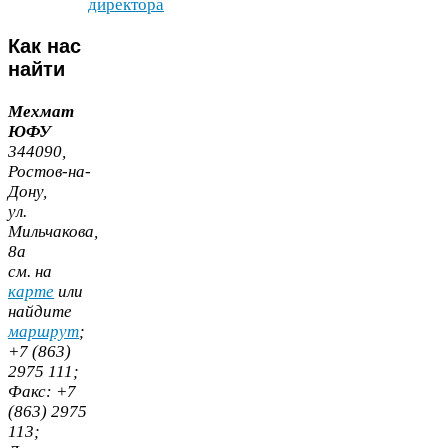
директора
Как
нас
найти
Мехмат
ЮФУ
344090
,
Ростов-​на-​
Дону,
ул.
Мильчакова,
8
а
cм. на
карте
или
найдите
маршрут
;
+
7
(
863
)
2975
111
;
Факс:
+
7
(
863
)
2975
113
;