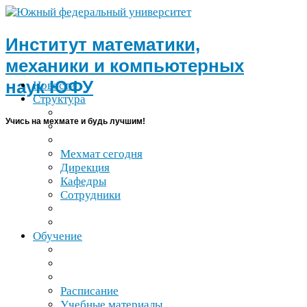
Институт математики,
механики и компьютерных
наук
ЮФУ
Новости
Структура
Учись на мехмате и будь лучшим!
Мехмат сегодня
Дирекция
Кафедры
Сотрудники
Обучение
Расписание
Учебные материалы