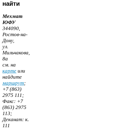
найти
Мехмат
ЮФУ
344090
,
Ростов-​на-​
Дону,
ул.
Мильчакова,
8
а
cм. на
карте
или
найдите
маршрут
;
+
7
(
863
)
2975
111
;
Факс:
+
7
(
863
)
2975
113
;
Деканат:
к.
111