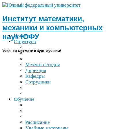
Институт математики,
механики и компьютерных
наук
ЮФУ
Новости
Структура
Учись на мехмате и будь лучшим!
Мехмат сегодня
Дирекция
Кафедры
Сотрудники
Обучение
Расписание
Учебные материалы