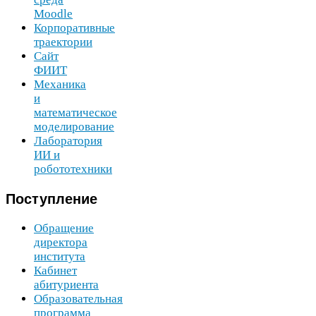
Moodle
Корпоративные
траектории
Сайт
ФИИТ
Механика
и
математическое
моделирование
Лаборатория
ИИ
и
робототехники
Поступление
Обращение
директора
института
Кабинет
абитуриента
Образовательная
программа