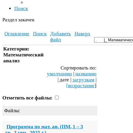
Поиск
Раздел закачек
Оглавление
Поиск
Добавить
Наверх
файл
Категория:
Математический
анализ
Сортировать по:
умолчанию
|
названию
| дате |
загрузкам
|
[возрастание
]
Отметить все файлы:
Файлы:
Программа по мат. ан. (
ПМ
,
1
–
3
гр.,
3
сем.,
2025
г.)