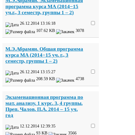
М.Э.Абрамян. Экзаменационная
программа курса
МА
(
2014
−
15
уч.г.,
3
семестр, группы
1
–
2
)
26
.
12
.
2014
13
:
16
:
18
107
.
62
KB
3078
М.Э.Абрамян. Общая программа
курса
МА
(
2014
−
15
уч. г.,
3
семестр, группы
1
–
2
)
26
.
12
.
2014
13
:
15
:
27
208
.
59
KB
4738
Экзаменационная программа по
мат. анализу.
1
курс.
3
,
4
группы.
Преп. Чалов. П.А.
2014
–
15
уч.
год
12
.
12
.
2014
12
:
39
:
35
93
KB
3566