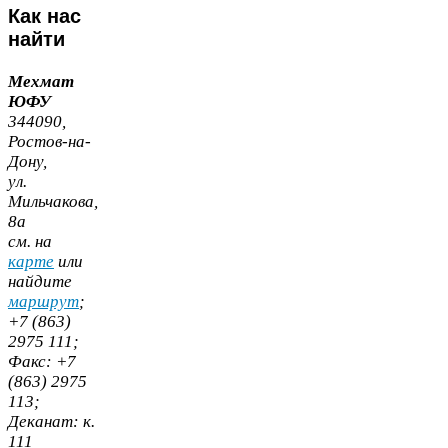
Как
нас
найти
Мехмат
ЮФУ
344090
,
Ростов-​на-​
Дону,
ул.
Мильчакова,
8
а
cм. на
карте
или
найдите
маршрут
;
+
7
(
863
)
2975
111
;
Факс:
+
7
(
863
)
2975
113
;
Деканат:
к.
111