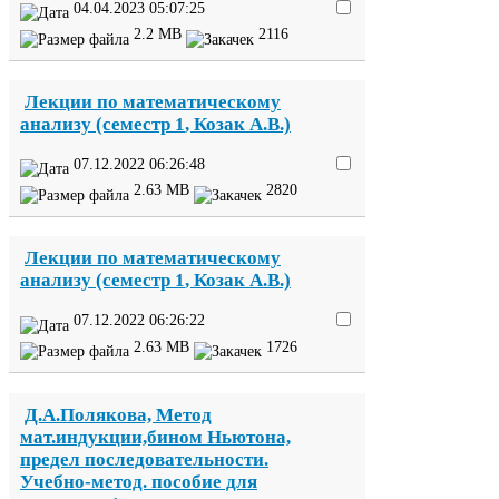
04
.
04
.
2023
05
:
07
:
25
2
.
2
MB
2116
Лекции по математическому
анализу (семестр
1
, Козак А.В.)
07
.
12
.
2022
06
:
26
:
48
2
.
63
MB
2820
Лекции по математическому
анализу (семестр
1
, Козак А.В.)
07
.
12
.
2022
06
:
26
:
22
2
.
63
MB
1726
Д.А.Полякова, Метод
мат.индукции,бином Ньютона,
предел последовательности.
Учебно-​метод. пособие для