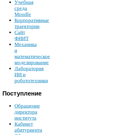
Учебная
среда
Moodle
Корпоративные
траектории
Сайт
ФИИТ
Механика
и
математическое
моделирование
Лаборатория
ИИ
и
робототехники
Поступление
Обращение
директора
института
Кабинет
абитуриента