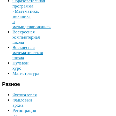
Образовательная
программа
«Математика,
механика
и
матмоделирование»
Воскресная
компьютерная
школа
Воскресная
математическая
школа
Нулевой
курс
Магистратура
Разное
Фотогалерея
Файловый
архив
Регистрация
на