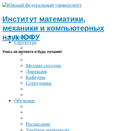
Институт математики,
механики и компьютерных
наук
ЮФУ
Новости
Структура
Учись на мехмате и будь лучшим!
Мехмат сегодня
Дирекция
Кафедры
Сотрудники
Обучение
Расписание
Учебные материалы