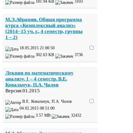
181
.
94
KB
3103
М.Э.Абрамян. Общая программа
курса «Комплексный анализ»
(
2014
−
15
уч. г.,
4
семестр, группы
1
–
2
)
18
.
05
.
2015
21
:
00
:
50
302
.
63
KB
3736
Лекции по математическому
анализу.
1
–
4
семестр. В.Е.
Ковальчук, П.А. Чалов
Версия:
01
.
2015
В.Е. Ковальчук, П.А. Чалов
04
.
02
.
2015
08
:
51
:
00
3
.
57
MB
32432