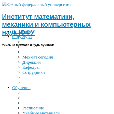
Институт математики,
механики и компьютерных
наук
ЮФУ
Новости
Структура
Учись на мехмате и будь лучшим!
Мехмат сегодня
Дирекция
Кафедры
Сотрудники
Обучение
Расписание
Учебные материалы