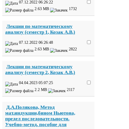
07
.
12
.
2022
06
:
26
:
22
2
.
63
MB
1732
Лекции по математическому
анализу (семестр
1
, Козак А.В.)
07
.
12
.
2022
06
:
26
:
48
2
.
63
MB
2822
Лекции по математическому
анализу (семестр
2
, Козак А.В.)
04
.
04
.
2023
05
:
07
:
25
2
.
2
MB
2117
Д.А.Полякова, Метод
мат.индукции,бином Ньютона,
предел последовательности.
Учебно-​метод. пособие для