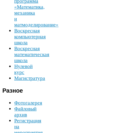
программа
«Математика,
механика
и
матмоделирование»
Воскресная
компьютерная
школа
Воскресная
математическая
школа
Нулевой
курс
Магистратура
Разное
Фотогалерея
Файловый
архив
Регистрация
на
мероприятия