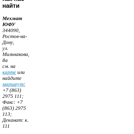
найти
Мехмат
ЮФУ
344090
,
Ростов-​на-​
Дону,
ул.
Мильчакова,
8
а
cм. на
карте
или
найдите
маршрут
;
+
7
(
863
)
2975
111
;
Факс:
+
7
(
863
)
2975
113
;
Деканат:
к.
111