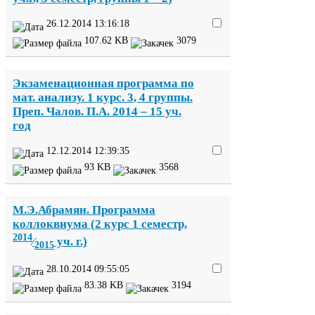
26
.
12
.
2014
13
:
16
:
18
107
.
62
KB
3079
Экзаменационная программа по
мат. анализу.
1
курс.
3
,
4
группы.
Преп. Чалов. П.А.
2014
–
15
уч.
год
12
.
12
.
2014
12
:
39
:
35
93
KB
3568
М.Э.Абрамян. Программа
коллоквиума (
2
курс
1
семестр,
2014
⁄
уч. г.)
2015
28
.
10
.
2014
09
:
55
:
05
83
.
38
KB
3194