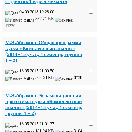
студентов
1
курса мехмата
04
.
09
.
2018
19
:
28
:
00
357
.
71
KB
11220
М.Э.Абрамян. Общая программа
курса «Комплексный анализ»
(
2014
−
15
уч. г.,
4
семестр, группы
1
–
2
)
18
.
05
.
2015
21
:
00
:
50
302
.
63
KB
3738
М.Э.Абрамян. Экзаменационная
программа курса «Комплексный
анализ» (
2014
−
15
уч.г.,
4
семестр,
группы
1
–
2
)
18
.
05
.
2015
21
:
01
:
37
181
.
94
KB
3104