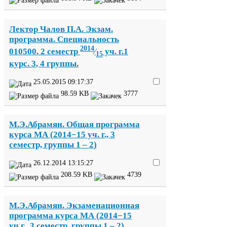
Лектор Чалов П.А. Экзам.
программа. Специальность
2014
010500
.
2
семестр
⁄
уч. г.
1
15
курс.
3
,
4
группы.
25
.
05
.
2015
09
:
17
:
37
98
.
59
KB
3777
М.Э.Абрамян. Общая программа
курса
МА
(
2014
−
15
уч. г.,
3
семестр, группы
1
–
2
)
26
.
12
.
2014
13
:
15
:
27
208
.
59
KB
4739
М.Э.Абрамян. Экзаменационная
программа курса
МА
(
2014
−
15
уч.г.,
3
семестр, группы
1
–
2
)