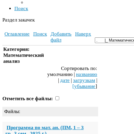
Поиск
Раздел закачек
Оглавление
Поиск
Добавить
Наверх
файл
Категория:
Математический
анализ
Сортировать по:
умолчанию |
названию
|
дате
|
загрузкам
|
[убывание
]
Отметить все файлы:
Файлы:
Программа по мат. ан. (
ПМ
,
1
–
3
гр.,
3
сем.,
2025
г.)