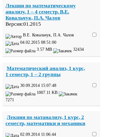
Лекции по математическому
анализу.
1
–
4
семестр. В.Е.
Ковальчук, П.А. Чалов
Версия:
01
.
2015
В.Е. Ковальчук, П.А. Чалов
04
.
02
.
2015
08
:
51
:
00
3
.
57
MB
32434
Математический анализ,
1
курс,
1
семестр,
1
–
2
группы
30
.
09
.
2014
15
:
07
:
48
1007
.
11
KB
7271
Лекции по матанализу,
1
курс,
2
семестр, математики и механики
02
.
09
.
2014
11
:
06
:
44