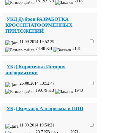
181
.
93
KB
2118
УКД
Дубров
РАЗРАБОТКА
КРОССПЛАТФОРМЕННЫХ
ПРИЛОЖЕНИЙ
11
.
09
.
2014
19
:
52
:
29
74
.
48
KB
2181
УКД
Кирютенко История
информатики
26
.
08
.
2014
13
:
52
:
47
190
.
79
KB
1943
УКД
Крукиер Алгоритмы и
ППП
11
.
09
.
2014
19
:
54
:
21
20
.
7
KB
2071