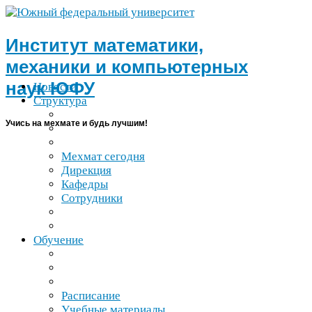
Институт математики,
механики и компьютерных
наук
ЮФУ
Новости
Структура
Учись на мехмате и будь лучшим!
Мехмат сегодня
Дирекция
Кафедры
Сотрудники
Обучение
Расписание
Учебные материалы