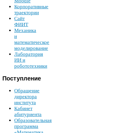
Moodle
Корпоративные
траектории
Сайт
ФИИТ
Механика
и
математическое
моделирование
Лаборатория
ИИ
и
робототехники
Поступление
Обращение
директора
института
Кабинет
абитуриента
Образовательная
программа
«Математика,