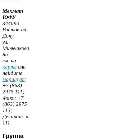
Мехмат
ЮФУ
344090
,
Ростов-​на-​
Дону,
ул.
Мильчакова,
8
а
cм. на
карте
или
найдите
маршрут
;
+
7
(
863
)
2975
111
;
Факс:
+
7
(
863
)
2975
113
;
Деканат:
к.
111
Группа