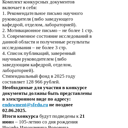
Комплект конкурсных документов
включает в себя:
1
. Рекомендательное письмо научного
руководителя (либо заведующего
кафедрой, отделом, лабораторией).
2
. Мотивационное письмо – не более
1
стр.
3
. Современное состояние исследований в
данной области и полученные результаты
исследования – не более
3
стр.
4
. Список публикаций, заверенный
научным руководителем (либо
заведующим кафедрой, отделом,
лабораторией).
Стипендиальный фонд в
2025
году
составляет
128
966
рублей.
Необходимые для участия в конкурсе
документы должны быть представлены
в электронном виде по адресу:
endowment@sfedu.ru
не позднее
02
.
06
.
2025
.
Итоги конкурса
будут подведены к
21
июн
я –
105
-​летию со дня рождения
Иосифа Израилевича Воровича.