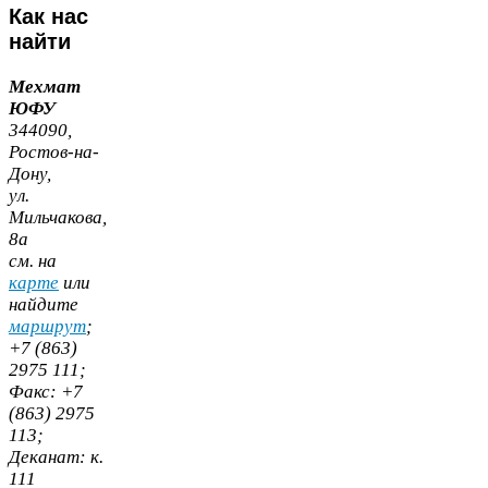
Как
нас
найти
Мехмат
ЮФУ
344090
,
Ростов-​на-​
Дону,
ул.
Мильчакова,
8
а
cм. на
карте
или
найдите
маршрут
;
+
7
(
863
)
2975
111
;
Факс:
+
7
(
863
)
2975
113
;
Деканат:
к.
111