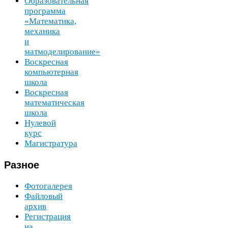
Образовательная
программа
«Математика,
механика
и
матмоделирование»
Воскресная
компьютерная
школа
Воскресная
математическая
школа
Нулевой
курс
Магистратура
Разное
Фотогалерея
Файловый
архив
Регистрация
на