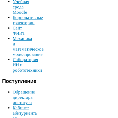
Учебная
среда
Moodle
Корпоративные
траектории
Сайт
ФИИТ
Механика
и
математическое
моделирование
Лаборатория
ИИ
и
робототехники
Поступление
Обращение
директора
института
Кабинет
абитуриента