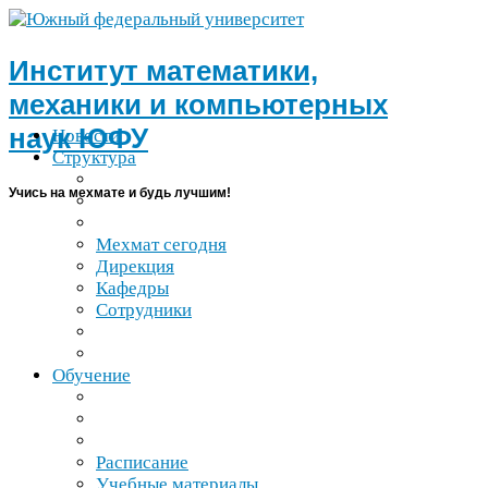
Институт математики,
механики и компьютерных
наук
ЮФУ
Новости
Структура
Учись на мехмате и будь лучшим!
Мехмат сегодня
Дирекция
Кафедры
Сотрудники
Обучение
Расписание
Учебные материалы