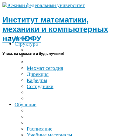
Институт математики,
механики и компьютерных
наук
ЮФУ
Новости
Структура
Учись на мехмате и будь лучшим!
Мехмат сегодня
Дирекция
Кафедры
Сотрудники
Обучение
Расписание
Учебные материалы