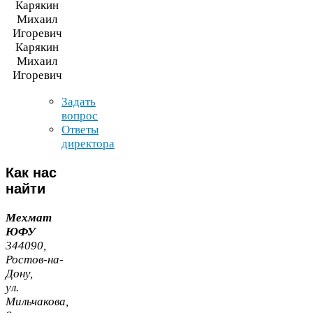
Карякин
Михаил
Игоревич
Задать
вопрос
Ответы
директора
Как
нас
найти
Мехмат
ЮФУ
344090
,
Ростов-​на-​
Дону,
ул.
Мильчакова,