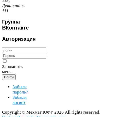
113
;
Деканат:
к.
111
Группа
ВКонтакте
Авторизация
Запомнить
меня
Войти
Забыли
пароль?
Забыли
логин?
Copy­right ©
Мехмат
ЮФУ
2026
All rights reserved.