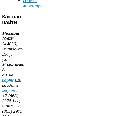
Ответы
директора
Как
нас
найти
Мехмат
ЮФУ
344090
,
Ростов-​на-​
Дону,
ул.
Мильчакова,
8
а
cм. на
карте
или
найдите
маршрут
;
+
7
(
863
)
2975
111
;
Факс:
+
7
(
863
)
2975