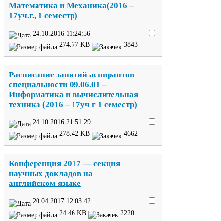
Математика и Механика(
2016
–
17
уч.г.,
1
семестр)
24
.
10
.
2016
11
:
24
:
56
274
.
77
KB
3843
Расписание занятий аспирантов
специальности
09
.
06
.
01
–
Информатика и вычислительная
техника (
2016
–
17
уч г
1
семестр)
24
.
10
.
2016
21
:
51
:
29
278
.
42
KB
4662
Конференция
2017
— секция
научных докладов на
английском языке
20
.
04
.
2017
12
:
03
:
42
24
.
46
KB
2220