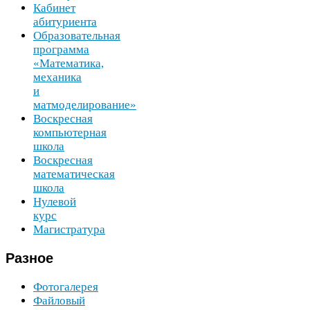
Кабинет
абитуриента
Образовательная
программа
«Математика,
механика
и
матмоделирование»
Воскресная
компьютерная
школа
Воскресная
математическая
школа
Нулевой
курс
Магистратура
Разное
Фотогалерея
Файловый