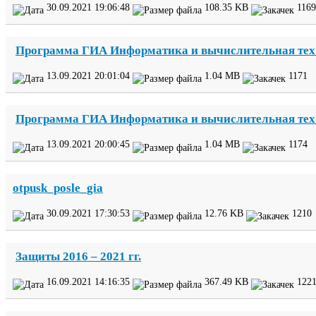
30
.
09
.
2021
19
:
06
:
48
108
.
35
KB
1169
Программа
ГИА
Информатика и вычислительная те
13
.
09
.
2021
20
:
01
:
04
1
.
04
MB
1171
Программа
ГИА
Информатика и вычислительная те
13
.
09
.
2021
20
:
00
:
45
1
.
04
MB
1174
otpusk_​posle_​gia
30
.
09
.
2021
17
:
30
:
53
12
.
76
KB
1210
Защиты
2016
–
2021
гг.
16
.
09
.
2021
14
:
16
:
35
367
.
49
KB
122