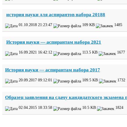
история науки для аспирантов набора
20188
01
.
10
.
2018
21
:
23
:
47
109
KB
1485
История науки — аспирантам набора
2021
16
.
09
.
2021
16
:
42
:
12
113
.
5
KB
1677
История науки — аспирантам набора
2017
20
.
09
.
2017
09
:
12
:
01
109
.
5
KB
1732
Образец заявления на сдачу кандидатского экзамена 
02
.
04
.
2015
18
:
33
:
58
10
.
5
KB
1824