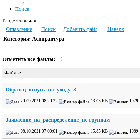
Поиск
Раздел закачек
Оглавление
Поиск
Добавить файл
Наверх
Категория: Аспирантура
Отметить все файлы:
Файлы:
Образец_​отпуск_​по_​уходу_​
3
29
.
09
.
2021
08
:
29
:
22
13
.
03
KB
1079
Заявление_​на_​распределение_​по группам
08
.
10
.
2021
07
:
00
:
01
15
.
85
KB
1089