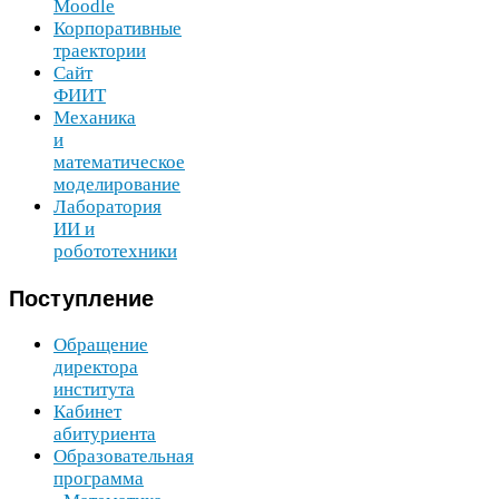
Moodle
Корпоративные
траектории
Сайт
ФИИТ
Механика
и
математическое
моделирование
Лаборатория
ИИ
и
робототехники
Поступление
Обращение
директора
института
Кабинет
абитуриента
Образовательная
программа