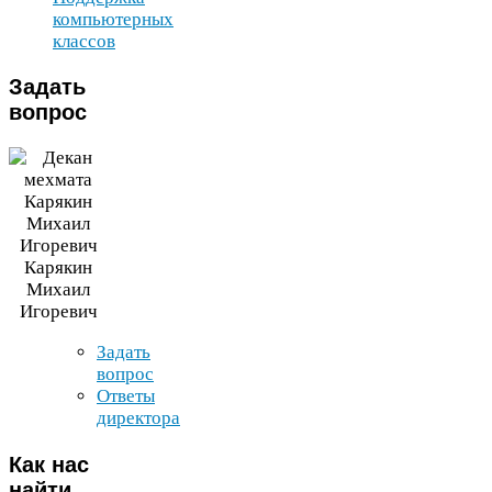
компьютерных
классов
Задать
вопрос
Карякин
Михаил
Игоревич
Задать
вопрос
Ответы
директора
Как
нас
найти