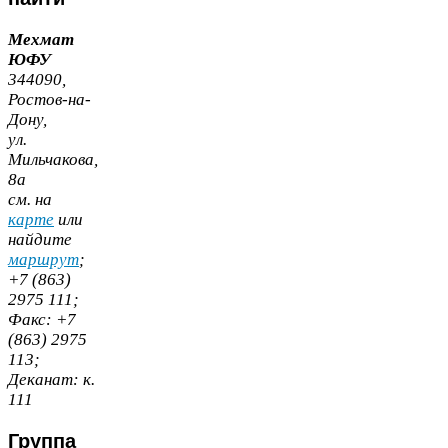
Мехмат
ЮФУ
344090
,
Ростов-​на-​
Дону,
ул.
Мильчакова,
8
а
cм. на
карте
или
найдите
маршрут
;
+
7
(
863
)
2975
111
;
Факс:
+
7
(
863
)
2975
113
;
Деканат:
к.
111
Группа