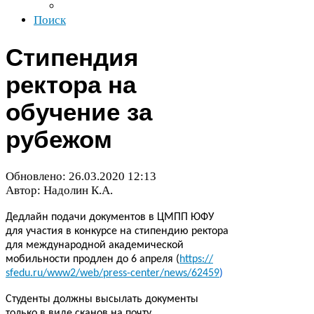
Поиск
Стипендия
ректора на
обучение за
рубежом
Обновлено:
26
.
03
.
2020
12
:
13
Автор: Надолин К.А.
Дедлайн подачи документов в
ЦМПП
ЮФУ
для участия в конкурсе на стипендию ректора
для международной академической
мобильности продлен до
6
апреля (
https://​
sfedu​.ru/​w​w​w​
2
​/​w​e​b​/​p​r​e​s​s​-​c​e​n​t​e​r​/​n​e​w​s​/​
6
2
4
5
9
)
Студенты должны высылать документы
только в виде сканов на почту