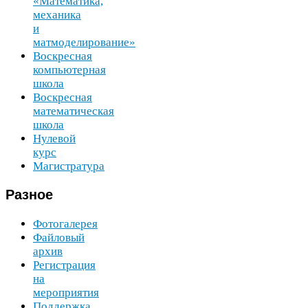
«Математика,
механика
и
матмоделирование»
Воскресная
компьютерная
школа
Воскресная
математическая
школа
Нулевой
курс
Магистратура
Разное
Фотогалерея
Файловый
архив
Регистрация
на
мероприятия
Поддержка