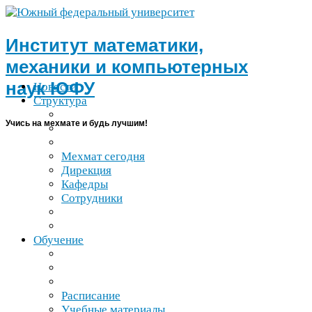
Институт математики,
механики и компьютерных
наук
ЮФУ
Новости
Структура
Учись на мехмате и будь лучшим!
Мехмат сегодня
Дирекция
Кафедры
Сотрудники
Обучение
Расписание
Учебные материалы