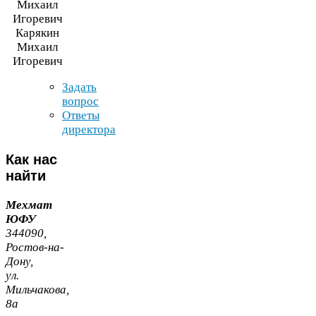
Карякин
Михаил
Игоревич
Задать
вопрос
Ответы
директора
Как
нас
найти
Мехмат
ЮФУ
344090
,
Ростов-​на-​
Дону,
ул.
Мильчакова,
8
а