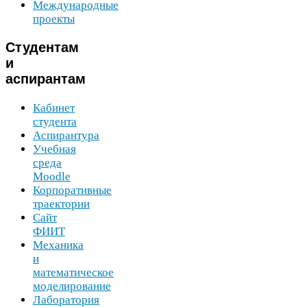
Международные
проекты
Студентам
и
аспирантам
Кабинет
студента
Аспирантура
Учебная
среда
Moodle
Корпоративные
траектории
Сайт
ФИИТ
Механика
и
математическое
моделирование
Лаборатория