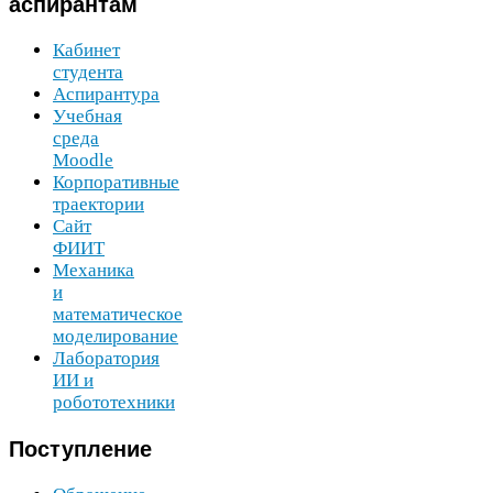
аспирантам
Кабинет
студента
Аспирантура
Учебная
среда
Moodle
Корпоративные
траектории
Сайт
ФИИТ
Механика
и
математическое
моделирование
Лаборатория
ИИ
и
робототехники
Поступление