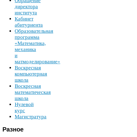
Обращение
директора
института
Кабинет
абитуриента
Образовательная
программа
«Математика,
механика
и
матмоделирование»
Воскресная
компьютерная
школа
Воскресная
математическая
школа
Нулевой
курс
Магистратура
Разное