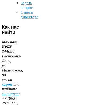
Задать
вопрос
Ответы
директора
Как
нас
найти
Мехмат
ЮФУ
344090
,
Ростов-​на-​
Дону,
ул.
Мильчакова,
8
а
cм. на
карте
или
найдите
маршрут
;
+
7
(
863
)
2975
111
;