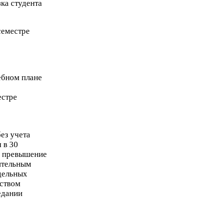
зка студента
семестре
ебном плане
естре
ез учета
м в
30
в превышение
нительным
дельных
дством
едании