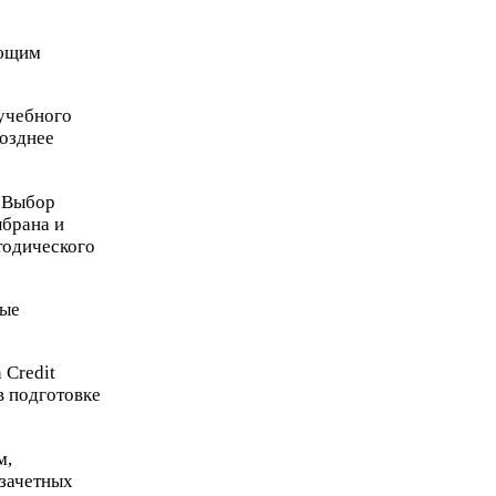
ующим
 учебного
позднее
. Выбор
ыбрана и
тодического
ные
 Credit
в подготовке
м,
(зачетных