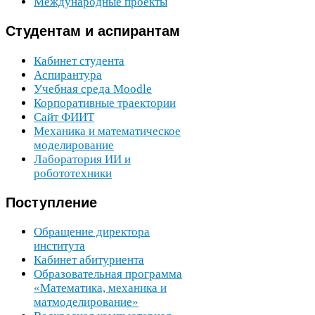
Международные проекты
Студентам
и аспирантам
Кабинет студента
Аспирантура
Учебная среда Moodle
Корпоративные траектории
Сайт
ФИИТ
Механика и математическое
моделирование
Лаборатория
ИИ
и
робототехники
Поступление
Обращение директора
института
Кабинет абитуриента
Образовательная программа
«Математика, механика и
матмоделирование»