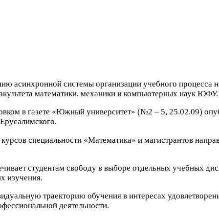
нию асинхронной системы организации учебного процесса н
акультета математики, механики и компьютерных наук
ЮФУ
.
овком в газете «Южный университет» (№
2
–
5
,
25
.
02
.
09
) опу
 Ерусалимского.
курсов специальности «Математика» и магистрантов напра
ечивает студентам свободу в выборе отдельных учебных ди
х изучения.
идуальную траекторию обучения в интересах удовлетворен
офессиональной деятельности.