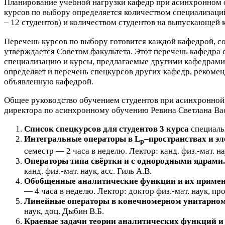
Планирование учебной нагрузки кафедр при асинхронном 
курсов по выбору определяется количеством специализац
–
12
студентов) и количеством студентов на выпускающей 
Перечень курсов по выбору готовится каждой кафедрой, с
утверждается Советом факультета. Этот перечень кафедра 
специализацию и курсы, предлагаемые другими кафедрами.
определяет и перечень спецкурсов других кафедр, реком
объявленную кафедрой.
Общее руководство обучением студентов при асинхронной 
директора по асинхронному обучению Ревина Светлана Ва
Список спецкурсов для студентов
3
курса
специаль
Интегральные операторы в L
–пространствах и э
p
семестр —
2
часа в неделю. Лектор: канд. физ.-мат. на
Операторы типа свёртки и с однородными ядрами.
канд. физ.-мат. наук, асс. Гиль А.В.
Обобщенные аналитические функции и их примене
—
4
часа в неделю. Лектор: доктор физ.-мат. наук, пр
Линейные операторы в конечномерном унитарном
наук, доц. Дыбин В.Б.
Краевые задачи теории аналитических функций и 