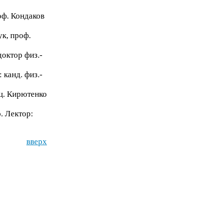
оф. Кондаков
ук, проф.
доктор физ.-
 канд. физ.-
оц. Кирютенко
. Лектор:
вверх