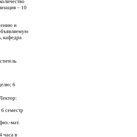
количество
лизация –
10
чению и
 объявляемую
, кафедра
,
ститель
делю;
6
Лектор:
;
6
семестр
физ.-мат.
4
часа в