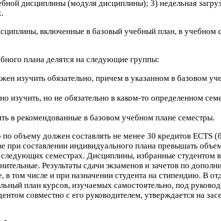
чебной дисциплины (модуля дисциплины);
3
) недельная загру
.
исциплины, включенные в базовый учебный план, в учебном 
бного плана делятся на следующие группы:
жен изучить обязательно, причем в указанном в базовом уч
о изучить, но не обязательно в каком-​то определенном сем
ить в рекомендованные в базовом учебном плане семестры.
 по объему должен составлять не менее
30
кредитов
ECTS
(б
ве при составлении индивидуального плана превышать объе
в следующих семестрах. Дисциплины, избранные студентом 
нительные. Результаты сдачи экзаменов и зачетов по допол
в том числе и при назначении студента на стипендию. В от
альный план курсов, изучаемых самостоятельно, под руково
дентом совместно с его руководителем, утверждается на зас