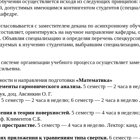
обучении осуществляется исходя из следующих принципов: 
ий, допустимых имеющимся контингентом студентов (специа
кафедре.
огласовывается с заместителем декана по асинхронному обу
составляет, ориентируясь на научное направление кафедры,
 Объявляя специализацию и определяя перечень спецкурсов
ендуемых к изучению студентами, выбравшим специализацию
системе организации учебного процесса осуществляет заме
сильевна.
ности и направления подготовки
«Математика»
лементы гармонического анализа.
5
семестр —
2
часа в не
ук, доц. Авсянкин О. Г.
5
семестр —
2
часа в неделю;
6
семестр —
2
часа в неделю 
ния в теории поверхностей.
5
семестр —
4
часа в неделю
оф. Климентов С.Б.
 пространстве.
5
семестр —
4
часа в неделю. Лектор: канд. 
их приложения к уравнениям типа свертки.
6
семестр —