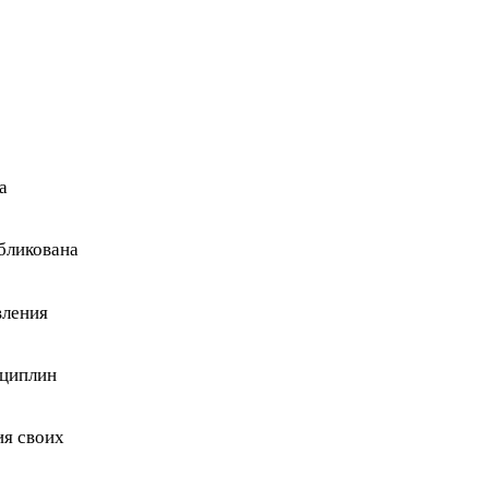
а
бликована
вления
сциплин
ия своих