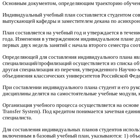
Основным документом, определяющим траекторию обучения
Индивидуальный учебный план составляется студентом со
выпускающей кафедры и заместителем декана по асинхро
План составляется на учебный год и утверждается в течен
года. Изменения в утвержденном индивидуальном плане до
первых двух недель занятий с начала второго семестра соо
Определяющей для составления индивидуального плана явл
специализаций/​профилизаций осуществляется из списка о
другая специализация из перечня, утвержденного Научно-​
объединения классических университетов Российской Фед
При составлении индивидуального плана студент и его ру
дисциплины делятся на самостоятельные учебные модули, к
Организация учебного процесса осуществляется на основ
Trans­fer Sys­tem). Под кредитом понимается зачетная ед
специалиста.
Для составления индивидуальных планов студентов исполь
включенным в базовый учебный план, указываются:
1
) объ