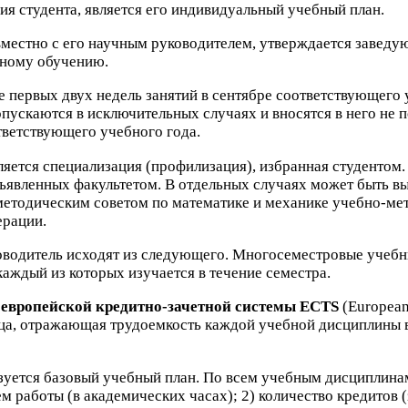
 студента, является его индивидуальный учебный план.
вместно с его научным руководителем, утверждается завед
нному обучению.
ие первых двух недель занятий в сентябре соответствующего
пускаются в исключительных случаях и вносятся в него не 
тветствующего учебного года.
яется специализация (профилизация), избранная студентом
бъявленных факультетом. В отдельных случаях может быть в
методическим советом по математике и механике учебно-​ме
ерации.
ководитель исходят из следующего. Многосеместровые учеб
аждый из которых изучается в течение семестра.
е
европейской кредитно-​зачетной системы
ECTS
(Euro­pean
иница, отражающая трудоемкость каждой учебной дисциплины 
зуется базовый учебный план. По всем учебным дисциплина
ем работы (в академических часах);
2
) количество кредитов 