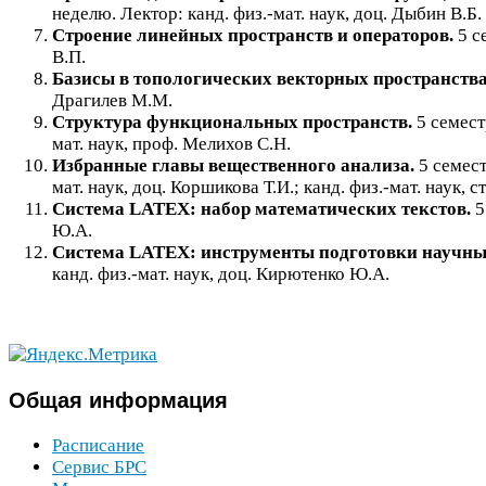
неделю. Лектор: канд. физ.-мат. наук, доц. Дыбин В.Б.
Строение линейных пространств и операторов.
5
с
В.П.
Базисы в топологических векторных пространства
Драгилев М.М.
Структура функциональных пространств.
5
семес
мат. наук, проф. Мелихов С.Н.
Избранные главы вещественного анализа.
5
семес
мат. наук, доц. Коршикова Т.И.; канд. физ.-мат. наук, с
Система
LATEX
: набор математических текстов.
5
Ю.А.
Система
LATEX
: инструменты подготовки научны
канд. физ.-мат. наук, доц. Кирютенко Ю.А.
Общая
информация
Расписание
Сервис
БРС