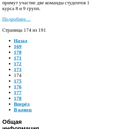
примут участие две команды студентов
1
курса
8
и
9
групп.
Подробнее…
Страница
174
из
191
Назад
169
170
171
172
173
174
175
176
177
178
Вперёд
В конец
Общая
информация