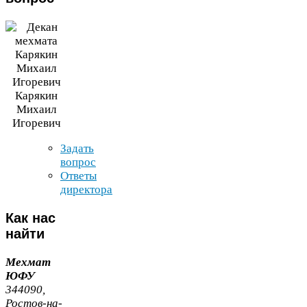
Карякин
Михаил
Игоревич
Задать
вопрос
Ответы
директора
Как
нас
найти
Мехмат
ЮФУ
344090
,
Ростов-​на-​