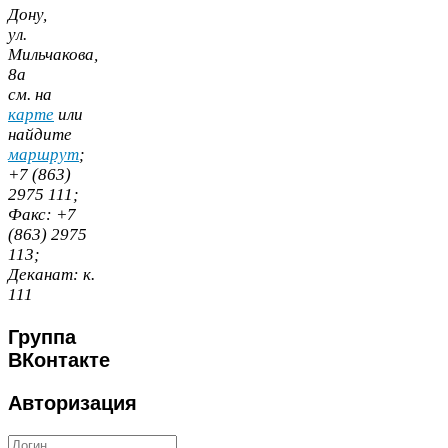
Дону,
ул.
Мильчакова,
8
а
cм. на
карте
или
найдите
маршрут
;
+
7
(
863
)
2975
111
;
Факс:
+
7
(
863
)
2975
113
;
Деканат:
к.
111
Группа
ВКонтакте
Авторизация