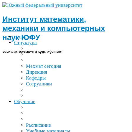
Институт математики,
механики и компьютерных
наук
ЮФУ
Новости
Структура
Учись на мехмате и будь лучшим!
Мехмат сегодня
Дирекция
Кафедры
Сотрудники
Обучение
Расписание
Учебные материалы