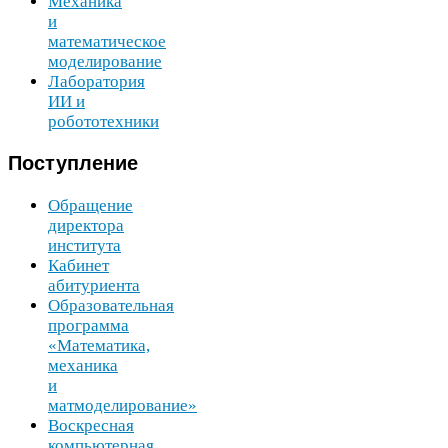
Механика
и
математическое
моделирование
Лаборатория
ИИ
и
робототехники
Поступление
Обращение
директора
института
Кабинет
абитуриента
Образовательная
программа
«Математика,
механика
и
матмоделирование»
Воскресная
компьютерная