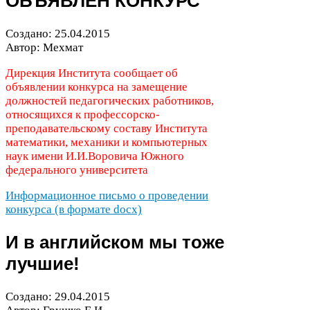
ОБЪЯВЛЕН
КОНКУРС
Создано:
25
.
04
.
2015
Автор: Мехмат
Дирекция Института сообщает об
объявлении конкурса на замещение
должностей педагогических работников,
относящихся к профессорско-​
преподавательскому составу Института
математики, механики и компьютерных
наук имени И.И.Воровича Южного
федерального университета
Информационное письмо о проведении
конкурса (в формате docx)
И в английском мы тоже
лучшие!
Создано:
29
.
04
.
2015