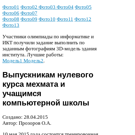
Фото
01
Фото
02
Фото
03
Фото
04
Фото
05
Фото
06
Фото
07
Фото
08
Фото
09
Фото
10
Фото
11
Фото
12
Фото
13
Участники олимпиады по информатике и
ИКТ
получили задание выполнить по
заданным фотографиям
3
D-​модель здания
института. Лучшие работы:
Модель
1
Модель
2
.
Выпускникам нулевого
курса мехмата и
учащимся
компьютерной школы
Создано:
28
.
04
.
2015
Автор: Прозоров О.А.
10
мая
2015
года состоится тренировочная