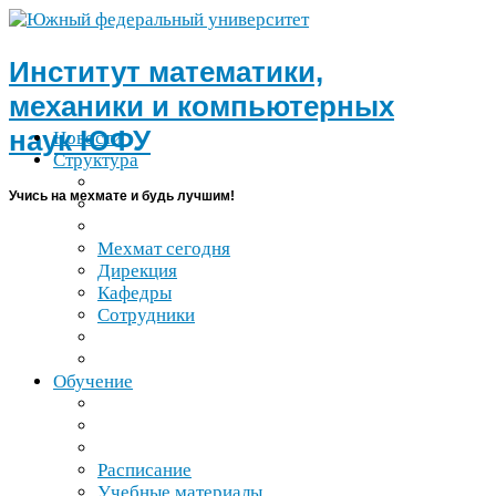
Институт математики,
механики и компьютерных
наук
ЮФУ
Новости
Структура
Учись на мехмате и будь лучшим!
Мехмат сегодня
Дирекция
Кафедры
Сотрудники
Обучение
Расписание
Учебные материалы