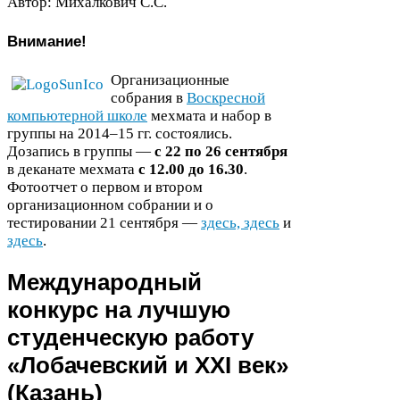
Автор: Михалкович С.С.
Внимание!
Организационные
собрания в
Воскресной
компьютерной школе
мехмата и набор в
группы на
2014
–
15
гг. состоялись.
Дозапись в группы —
с 22 по 26 сентября
в деканате мехмата
с 12.00 до 16.30
.
Фотоотчет о первом и втором
организационном собрании и о
тестировании 21 сентября —
здесь,
здесь
и
здесь
.
Международный
конкурс на лучшую
студенческую работу
«Лобачевский и
XXI
век»
(Казань)