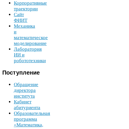
Корпоративные
траектории
Сайт
ФИИТ
Механика
и
математическое
моделирование
Лаборатория
ИИ
и
робототехники
Поступление
Обращение
директора
института
Кабинет
абитуриента
Образовательная
программа
«Математика,