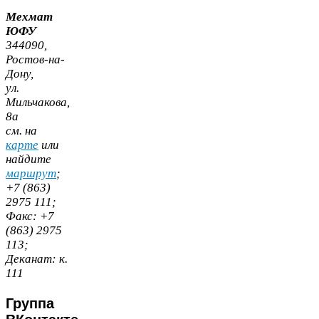
Мехмат
ЮФУ
344090
,
Ростов-​на-​
Дону,
ул.
Мильчакова,
8
а
cм. на
карте
или
найдите
маршрут
;
+
7
(
863
)
2975
111
;
Факс:
+
7
(
863
)
2975
113
;
Деканат:
к.
111
Группа