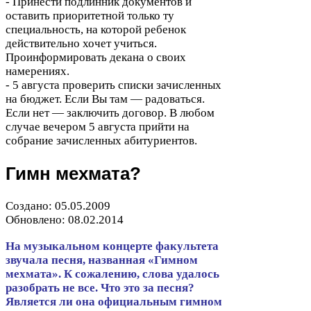
- Принести подлинник документов и
оставить приоритетной только ту
специальность, на которой ребенок
действительно хочет учиться.
Проинформировать декана о своих
намерениях.
-
5
августа проверить списки зачисленных
на бюджет. Если Вы там — радоваться.
Если нет — заключить договор. В любом
случае вечером
5
августа прийти на
собрание зачисленных абитуриентов.
Гимн мехмата?
Создано:
05
.
05
.
2009
Обновлено:
08
.
02
.
2014
На музыкальном концерте факультета
звучала песня, названная «Гимном
мехмата». К сожалению, слова удалось
разобрать не все. Что это за песня?
Является ли она официальным гимном