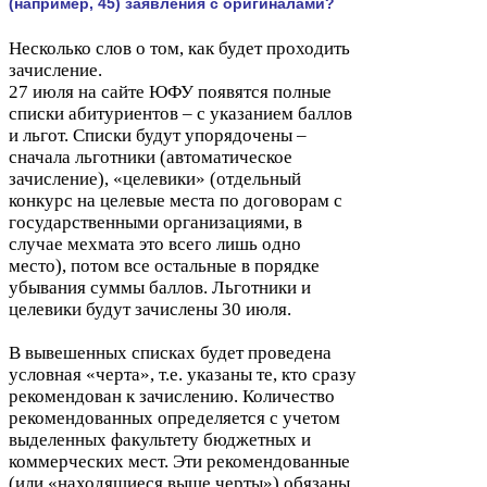
(например,
45
) заявления с оригиналами?
Несколько слов о том, как будет проходить
зачисление.
27
июля на сайте
ЮФУ
появятся полные
списки абитуриентов – с указанием баллов
и льгот. Списки будут упорядочены –
сначала льготники (автоматическое
зачисление), «целевики» (отдельный
конкурс на целевые места по договорам с
государственными организациями, в
случае мехмата это всего лишь одно
место), потом все остальные в порядке
убывания суммы баллов. Льготники и
целевики будут зачислены
30
июля.
В вывешенных списках будет проведена
условная «черта», т.е. указаны те, кто сразу
рекомендован к зачислению. Количество
рекомендованных определяется с учетом
выделенных факультету бюджетных и
коммерческих мест. Эти рекомендованные
(или «находящиеся выше черты») обязаны