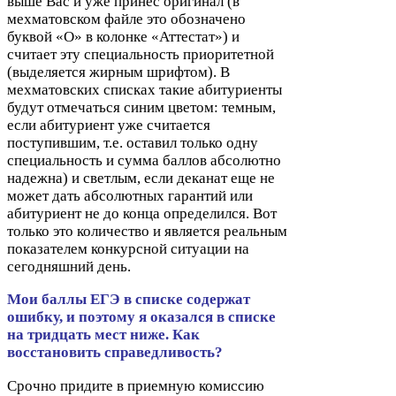
выше Вас и уже принес оригинал (в
мехматовском файле это обозначено
буквой «О» в колонке «Аттестат») и
считает эту специальность приоритетной
(выделяется жирным шрифтом). В
мехматовских списках такие абитуриенты
будут отмечаться синим цветом: темным,
если абитуриент уже считается
поступившим, т.е. оставил только одну
специальность и сумма баллов абсолютно
надежна) и светлым, если деканат еще не
может дать абсолютных гарантий или
абитуриент не до конца определился. Вот
только это количество и является реальным
показателем конкурсной ситуации на
сегодняшний день.
Мои баллы
ЕГЭ
в списке содержат
ошибку, и поэтому я оказался в списке
на тридцать мест ниже. Как
восстановить справедливость
?
Срочно придите в приемную комиссию