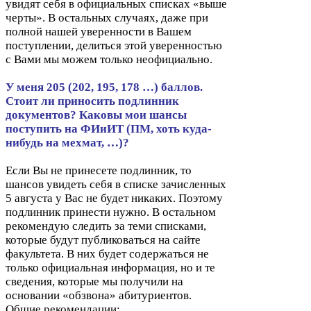
увидят себя в официальных списках «выше
черты». В остальных случаях, даже при
полной нашей уверенности в Вашем
поступлении, делиться этой уверенностью
с Вами мы можем только неофициально.
У меня
205
(
202
,
195
,
178
…) баллов.
Стоит ли приносить подлинник
документов? Каковы мои шансы
поступить на ФИиИТ (
ПМ
, хоть куда-​
нибудь на мехмат, …)?
Если Вы не принесете подлинник, то
шансов увидеть себя в списке зачисленных
5
августа у Вас не будет никаких. Поэтому
подлинник принести нужно. В остальном
рекомендую следить за теми списками,
которые будут публиковаться на сайте
факультета. В них будет содержаться не
только официальная информация, но и те
сведения, которые мы получили на
основании «обзвона» абитуриентов.
Общие рекомендации: