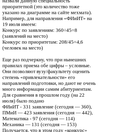
назвали данную специальность
приоритетной (это количество тоже
указано на диаграмме на сайте мехмата).
Например, для направления «ФИиИТ» на
19
июля имеем:
Конкурс по заявлениям:
360
÷
45
=
8
(заявлений на место)
Конкурс по приоритетам:
208
/
45
=
4
,
6
(человек на место)
Еще раз подчеркну, что при нынешних
правилах приема обе цифры – условные.
Они позволяют вузу/​факультету оценить
степень «привлекательности» его
направлений подготовки, но дают не очень
много информации самим абитуриентам.
Для сравнения в прошлом году (на
22
июля) было подано
ФИиИТ -
331
заявление (сегодня —
360
),
ПМиИ —
423
заявления (сегодня —
442
),
Математика -
97
(сегодня —
114
)
Механика —
131
(сегодня —
153
)
Получается, что в этом году «конкурс»