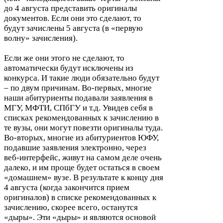
до
4
августа представить оригиналы
документов. Если они это сделают, то
будут зачислены
5
августа (в «первую
волну» зачисления).
Если же они этого не сделают, то
автоматически будут исключены из
конкурса. И такие люди обязательно будут
– по двум причинам. Во-​первых, многие
наши абитуриенты подавали заявления в
МГУ
,
МФТИ
, СПбГУ и т.д. Увидев себя в
списках рекомендованных к зачислению в
те вузы, они могут повезти оригиналы туда.
Во-​вторых, многие из абитуриентов
ЮФУ
,
подавшие заявления электронно, через
веб-​интерфейс, живут на самом деле очень
далеко, и им проще будет остаться в своем
«домашнем» вузе. В результате к концу дня
4
августа (когда закончится прием
оригиналов) в списке рекомендованных к
зачислению, скорее всего, останутся
«дыры». Эти «дыры» и являются основой