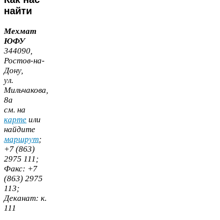
найти
Мехмат
ЮФУ
344090
,
Ростов-​на-​
Дону,
ул.
Мильчакова,
8
а
cм. на
карте
или
найдите
маршрут
;
+
7
(
863
)
2975
111
;
Факс:
+
7
(
863
)
2975
113
;
Деканат:
к.
111