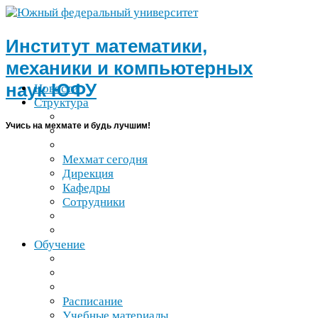
Институт математики,
механики и компьютерных
наук
ЮФУ
Новости
Структура
Учись на мехмате и будь лучшим!
Мехмат сегодня
Дирекция
Кафедры
Сотрудники
Обучение
Расписание
Учебные материалы