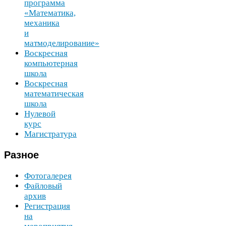
программа
«Математика,
механика
и
матмоделирование»
Воскресная
компьютерная
школа
Воскресная
математическая
школа
Нулевой
курс
Магистратура
Разное
Фотогалерея
Файловый
архив
Регистрация
на