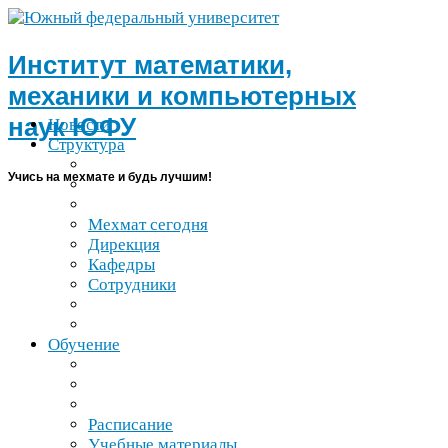
Институт математики,
механики и компьютерных
наук
ЮФУ
Новости
Структура
Учись на мехмате и будь лучшим!
Мехмат сегодня
Дирекция
Кафедры
Сотрудники
Обучение
Расписание
Учебные материалы