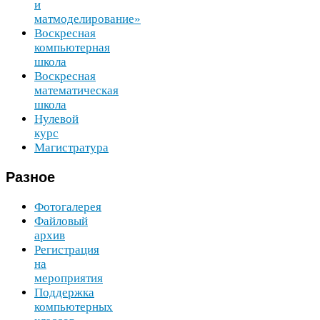
и
матмоделирование»
Воскресная
компьютерная
школа
Воскресная
математическая
школа
Нулевой
курс
Магистратура
Разное
Фотогалерея
Файловый
архив
Регистрация
на
мероприятия
Поддержка
компьютерных