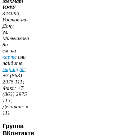
Мехмат
ЮФУ
344090
,
Ростов-​на-​
Дону,
ул.
Мильчакова,
8
а
cм. на
карте
или
найдите
маршрут
;
+
7
(
863
)
2975
111
;
Факс:
+
7
(
863
)
2975
113
;
Деканат:
к.
111
Группа
ВКонтакте