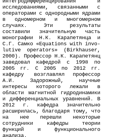
интегродифференцирования и
исследованиями, связанными с
операторами с однородными ядрами
в одномерном и многомерном
случаях. Эти результаты
составили значительную часть
монографии Н.К. Карапетянца и
С.Г. Самко «Equa­tions with invo­
lu­tive oper­a­tors» (Birkhauser,
2000
). Профессор Н.К. Карапетянц
заведовал кафедрой с
1998
по
2005
гг. С
2005
по
2012
гг.
кафедру возглавлял
профессор
А.И. Задорожный, научные
интересы которого лежали в
области магнитной гидродинамики
и дифференциальных уравнений. В
2012
г. кафедра значительно
расширилась, благодаря тому, что
на нее перешли некоторые
сотрудники кафедры теории
функций и функционального
анализа.