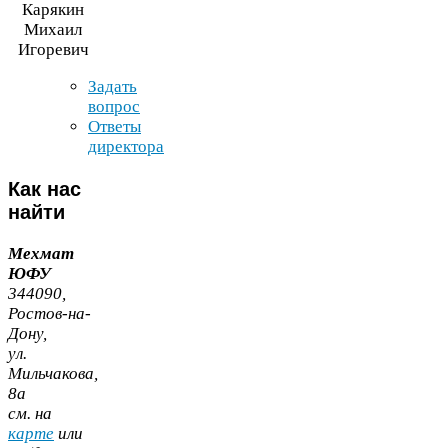
Карякин
Михаил
Игоревич
Задать
вопрос
Ответы
директора
Как
нас
найти
Мехмат
ЮФУ
344090
,
Ростов-​на-​
Дону,
ул.
Мильчакова,
8
а
cм. на
карте
или