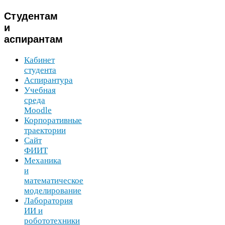
Студентам
и
аспирантам
Кабинет
студента
Аспирантура
Учебная
среда
Moodle
Корпоративные
траектории
Сайт
ФИИТ
Механика
и
математическое
моделирование
Лаборатория
ИИ
и
робототехники