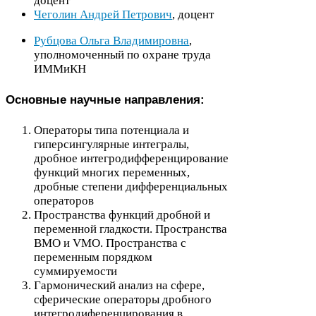
доцент
Чеголин Андрей Петрович
, доцент
Рубцова Ольга Владимировна
,
уполномоченный по охране труда
ИММиКН
Основные научные направления:
Операторы типа потенциала и
гиперсингулярные интегралы,
дробное интегродифференцирование
функций многих переменных,
дробные степени дифференциальных
операторов
Пространства функций дробной и
переменной гладкости. Пространства
BMO
и
VMO
. Пространства с
переменным порядком
суммируемости
Гармонический анализ на сфере,
сферические операторы дробного
интегродиференцирования в