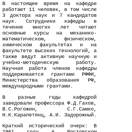
В настоящее время на кафедре
работают
11
человек, в том числе
3
доктора наук и
7
кандидатов
наук. Сотрудники кафедры в
течение многих лет читают
основные курсы на механико-​
математическом, физическом,
химическом факультетах и на
факультете высоких технологий, а
также ведут активную научную и
учебно-​методическую работу.
Научная работа членов кафедры
поддерживается грантами
РФФИ
,
Министерства образования
РФ
,
международными грантами.
В разные годы кафедрой
заведовали профессора Ф.Д.Гахов,
В.С.Рогожин, С.Г.Самко,
Н.К.Карапетянц, А.И. Задорожный.
Краткий исторический очерк: В
1961
году в Ростовском