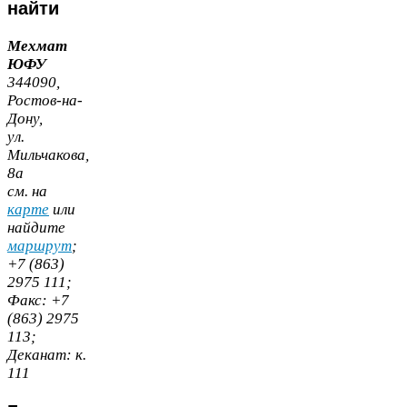
найти
Мехмат
ЮФУ
344090
,
Ростов-​на-​
Дону,
ул.
Мильчакова,
8
а
cм. на
карте
или
найдите
маршрут
;
+
7
(
863
)
2975
111
;
Факс:
+
7
(
863
)
2975
113
;
Деканат:
к.
111