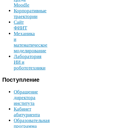
Moodle
Корпоративные
траектории
Сайт
ФИИТ
Механика
и
математическое
моделирование
Лаборатория
ИИ
и
робототехники
Поступление
Обращение
директора
института
Кабинет
абитуриента
Образовательная
программа