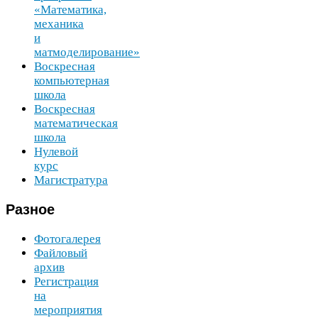
«Математика,
механика
и
матмоделирование»
Воскресная
компьютерная
школа
Воскресная
математическая
школа
Нулевой
курс
Магистратура
Разное
Фотогалерея
Файловый
архив
Регистрация
на
мероприятия