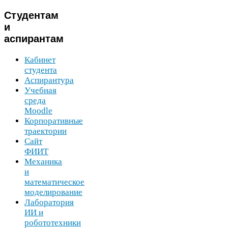
Студентам
и
аспирантам
Кабинет
студента
Аспирантура
Учебная
среда
Moodle
Корпоративные
траектории
Сайт
ФИИТ
Механика
и
математическое
моделирование
Лаборатория
ИИ
и
робототехники