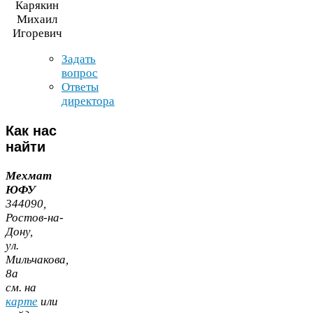
Карякин
Михаил
Игоревич
Задать
вопрос
Ответы
директора
Как
нас
найти
Мехмат
ЮФУ
344090
,
Ростов-​на-​
Дону,
ул.
Мильчакова,
8
а
cм. на
карте
или