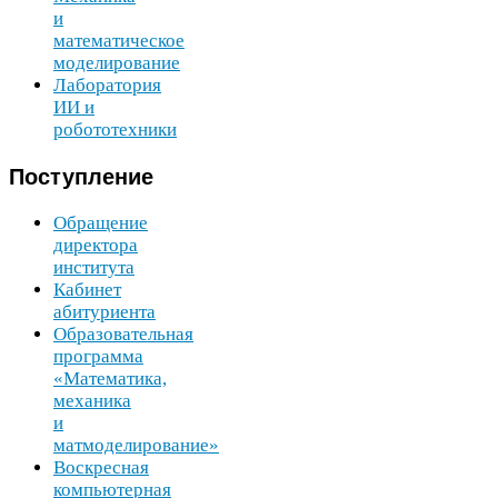
и
математическое
моделирование
Лаборатория
ИИ
и
робототехники
Поступление
Обращение
директора
института
Кабинет
абитуриента
Образовательная
программа
«Математика,
механика
и
матмоделирование»
Воскресная
компьютерная