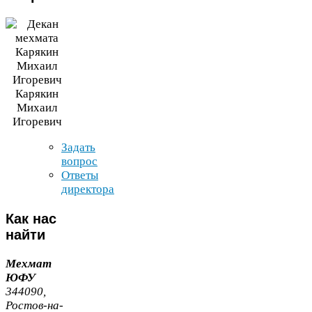
Карякин
Михаил
Игоревич
Задать
вопрос
Ответы
директора
Как
нас
найти
Мехмат
ЮФУ
344090
,
Ростов-​на-​