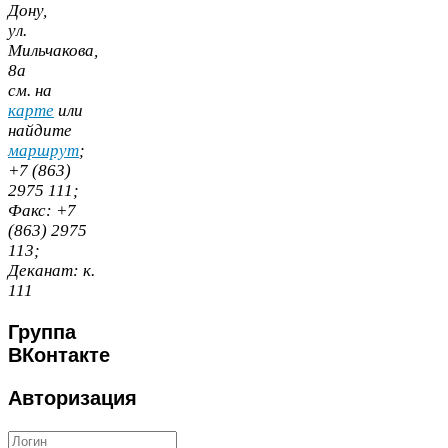
Дону,
ул.
Мильчакова,
8
а
cм. на
карте
или
найдите
маршрут
;
+
7
(
863
)
2975
111
;
Факс:
+
7
(
863
)
2975
113
;
Деканат:
к.
111
Группа
ВКонтакте
Авторизация