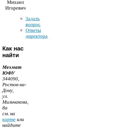
Михаил
Игоревич
Задать
вопрос
Ответы
директора
Как
нас
найти
Мехмат
ЮФУ
344090
,
Ростов-​на-​
Дону,
ул.
Мильчакова,
8
а
cм. на
карте
или
найдите