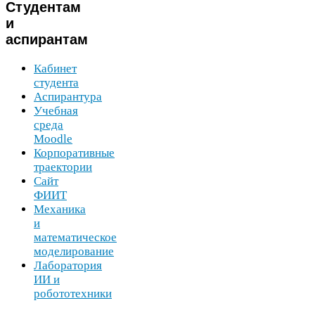
Студентам
и
аспирантам
Кабинет
студента
Аспирантура
Учебная
среда
Moodle
Корпоративные
траектории
Сайт
ФИИТ
Механика
и
математическое
моделирование
Лаборатория
ИИ
и
робототехники