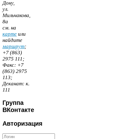
Дону,
ул.
Мильчакова,
8
а
cм. на
карте
или
найдите
маршрут
;
+
7
(
863
)
2975
111
;
Факс:
+
7
(
863
)
2975
113
;
Деканат:
к.
111
Группа
ВКонтакте
Авторизация