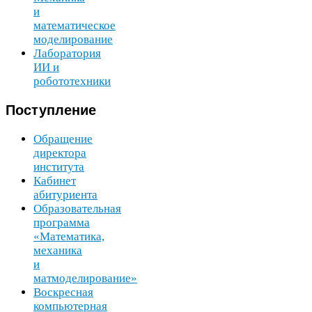
и
математическое
моделирование
Лаборатория
ИИ
и
робототехники
Поступление
Обращение
директора
института
Кабинет
абитуриента
Образовательная
программа
«Математика,
механика
и
матмоделирование»
Воскресная
компьютерная