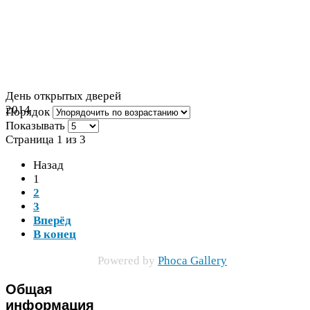
День открытых дверей
2014
Порядок
Показывать
Страница
1
из
3
Назад
1
2
3
Вперёд
В конец
Pow­ered by
Phoca Gallery
Общая
информация