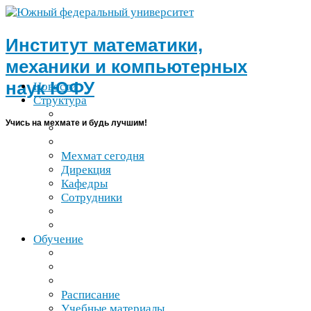
Институт математики,
механики и компьютерных
наук
ЮФУ
Новости
Структура
Учись на мехмате и будь лучшим!
Мехмат сегодня
Дирекция
Кафедры
Сотрудники
Обучение
Расписание
Учебные материалы