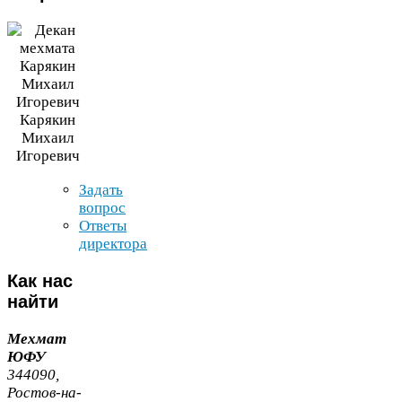
Карякин
Михаил
Игоревич
Задать
вопрос
Ответы
директора
Как
нас
найти
Мехмат
ЮФУ
344090
,
Ростов-​на-​