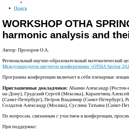
Поиск
WORK­SHOP
OTHA
SPRIN
har­monic analy­sis and the
Автор: Прозоров О.А.
Региональный научно-​образовательный математический ц
Международную научную конференцию «
OTHA
Spring
20
Программа конференции включает в себя пленарные лекции
Приглашенные докладчики:
Абанин Александр (Ростов-​н
на-​Дону), Грудский Сергей (Мексика), Карапетянц Алексей
(Санкт-​Петербург), Петров Владимир (Санкт-​Петербург), 
Солдатов Александр (Москва), Суслина Татьяна (Санкт-​Пе
По вопросам, связанным с участием в конференции, просим
При поддержке: