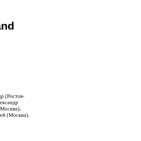
and
р (Ростов-​
лександр
(Москва),
ей (Москва).