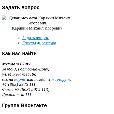
Задать
вопрос
Карякин Михаил Игоревич
Задать вопрос
Ответы директора
Как
нас найти
Мехмат
ЮФУ
344090
, Ростов-​на-​Дону,
ул. Мильчакова,
8
а
cм. на
карте
или найдите
маршрут
;
+
7
(
863
)
2975
111
;
Факс:
+
7
(
863
)
2975
113
;
Деканат:
к.
111
Группа
ВКонтакте