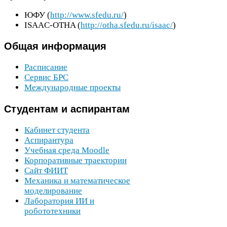
ЮФУ
(
http://​www​.sfedu​.ru/
)
ISAAC-​OTHA
(
http://​otha​.sfedu​.ru/​i​s​a​a​c​/
)
Общая
информация
Расписание
Сервис
БРС
Международные проекты
Студентам
и аспирантам
Кабинет студента
Аспирантура
Учебная среда Moodle
Корпоративные траектории
Сайт
ФИИТ
Механика и математическое
моделирование
Лаборатория
ИИ
и
робототехники