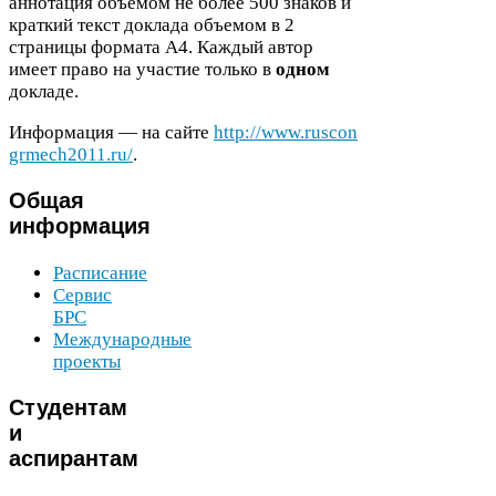
аннотация объемом не более
500
знаков и
краткий текст доклада объемом в
2
страницы формата
А
4
. Каждый автор
имеет право на участие только в
одном
докладе.
Информация — на сайте
http://​www​.rus​con​
grmech
2011
​.ru/
.
Общая
информация
Расписание
Сервис
БРС
Международные
проекты
Студентам
и
аспирантам