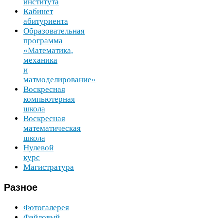
института
Кабинет
абитуриента
Образовательная
программа
«Математика,
механика
и
матмоделирование»
Воскресная
компьютерная
школа
Воскресная
математическая
школа
Нулевой
курс
Магистратура
Разное
Фотогалерея
Файловый