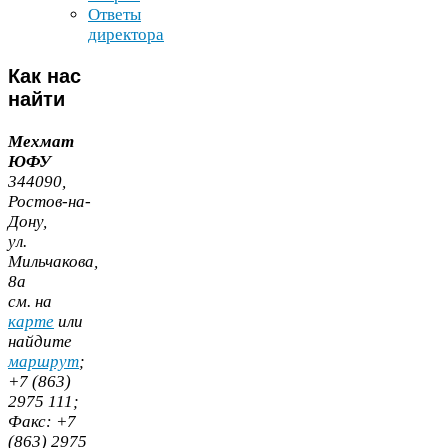
Ответы
директора
Как
нас
найти
Мехмат
ЮФУ
344090
,
Ростов-​на-​
Дону,
ул.
Мильчакова,
8
а
cм. на
карте
или
найдите
маршрут
;
+
7
(
863
)
2975
111
;
Факс:
+
7
(
863
)
2975