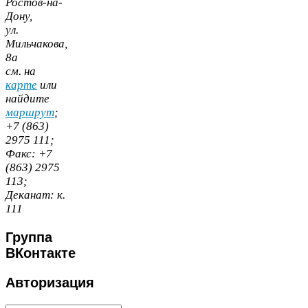
Ростов-​на-​
Дону,
ул.
Мильчакова,
8
а
cм. на
карте
или
найдите
маршрут
;
+
7
(
863
)
2975
111
;
Факс:
+
7
(
863
)
2975
113
;
Деканат:
к.
111
Группа
ВКонтакте
Авторизация