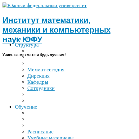
Институт математики,
механики и компьютерных
наук
ЮФУ
Новости
Структура
Учись на мехмате и будь лучшим!
Мехмат сегодня
Дирекция
Кафедры
Сотрудники
Обучение
Расписание
Учебные материалы