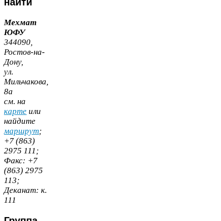
найти
Мехмат
ЮФУ
344090
,
Ростов-​на-​
Дону,
ул.
Мильчакова,
8
а
cм. на
карте
или
найдите
маршрут
;
+
7
(
863
)
2975
111
;
Факс:
+
7
(
863
)
2975
113
;
Деканат:
к.
111
Группа