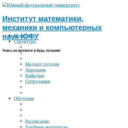
Институт математики,
механики и компьютерных
наук
ЮФУ
Новости
Структура
Учись на мехмате и будь лучшим!
Мехмат сегодня
Дирекция
Кафедры
Сотрудники
Обучение
Расписание
Учебные материалы