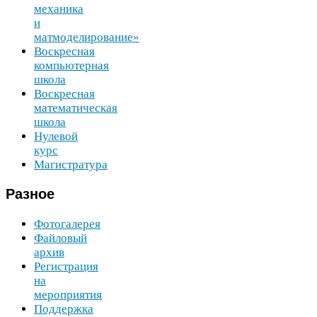
механика
и
матмоделирование»
Воскресная
компьютерная
школа
Воскресная
математическая
школа
Нулевой
курс
Магистратура
Разное
Фотогалерея
Файловый
архив
Регистрация
на
мероприятия
Поддержка