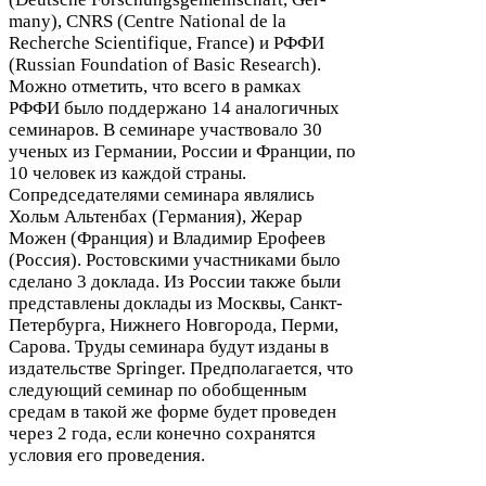
many),
CNRS
(Cen­tre National de la
Recherche Sci­en­tifique, France) и
РФФИ
(Russ­ian Foun­da­tion of Basic Research).
Можно отметить, что всего в рамках
РФФИ
было поддержано
14
аналогичных
семинаров. В семинаре участвовало
30
ученых из Германии, России и Франции, по
10
человек из каждой страны.
Сопредседателями семинара являлись
Хольм Альтенбах (Германия), Жерар
Можен (Франция) и Владимир Ерофеев
(Россия). Ростовскими участниками было
сделано
3
доклада. Из России также были
представлены доклады из Москвы, Санкт-​
Петербурга, Нижнего Новгорода, Перми,
Сарова. Труды семинара будут изданы в
издательстве Springer. Предполагается, что
следующий семинар по обобщенным
средам в такой же форме будет проведен
через
2
года, если конечно сохранятся
условия его проведения.