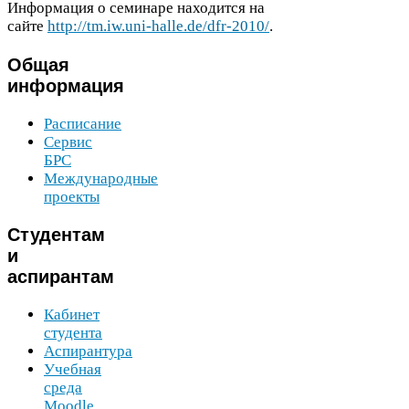
Информация о семинаре находится на
сайте
http://​tm​.iw​.uni​-halle​.de/​d​f​r​-​
2
0
1
0
​/
.
Общая
информация
Расписание
Сервис
БРС
Международные
проекты
Студентам
и
аспирантам
Кабинет
студента
Аспирантура
Учебная
среда
Moodle