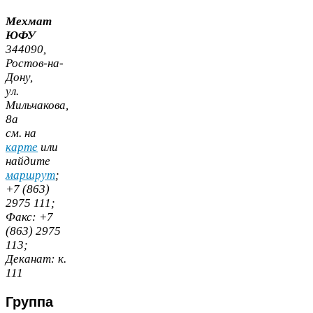
Мехмат
ЮФУ
344090
,
Ростов-​на-​
Дону,
ул.
Мильчакова,
8
а
cм. на
карте
или
найдите
маршрут
;
+
7
(
863
)
2975
111
;
Факс:
+
7
(
863
)
2975
113
;
Деканат:
к.
111
Группа