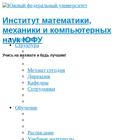
Институт математики,
механики и компьютерных
наук
ЮФУ
Новости
Структура
Учись на мехмате и будь лучшим!
Мехмат сегодня
Дирекция
Кафедры
Сотрудники
Обучение
Расписание
Учебные материалы