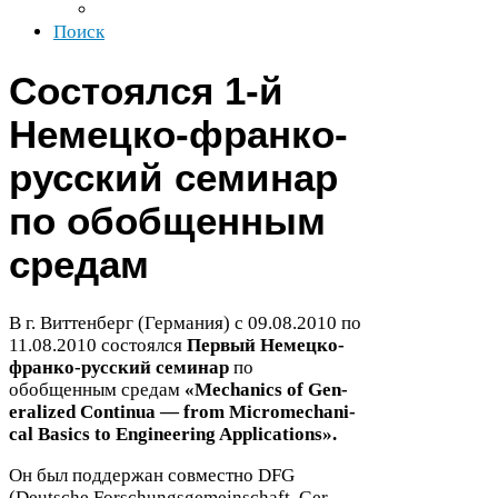
Поиск
Состоялся
1
-​й
Немецко-​франко-​
русский семинар
по обобщенным
средам
В г. Виттенберг (Германия) с
09
.
08
.
2010
по
11
.
08
.
2010
состоялся
Первый Немецко-​
франко-​русский семинар
по
обобщенным средам
«Mechan­ics of Gen­
er­al­ized Con­tinua — from Micro­me­chan­i­
cal Basics to Engi­neer­ing Applications».
Он был поддержан совместно
DFG
(Deutsche Forschungs­ge­mein­schaft, Ger­