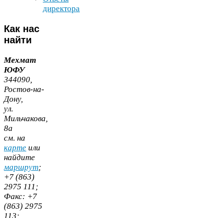
директора
Как
нас
найти
Мехмат
ЮФУ
344090
,
Ростов-​на-​
Дону,
ул.
Мильчакова,
8
а
cм. на
карте
или
найдите
маршрут
;
+
7
(
863
)
2975
111
;
Факс:
+
7
(
863
)
2975
113
;