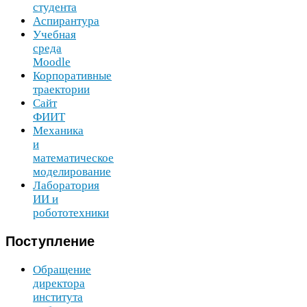
студента
Аспирантура
Учебная
среда
Moodle
Корпоративные
траектории
Сайт
ФИИТ
Механика
и
математическое
моделирование
Лаборатория
ИИ
и
робототехники
Поступление
Обращение
директора
института