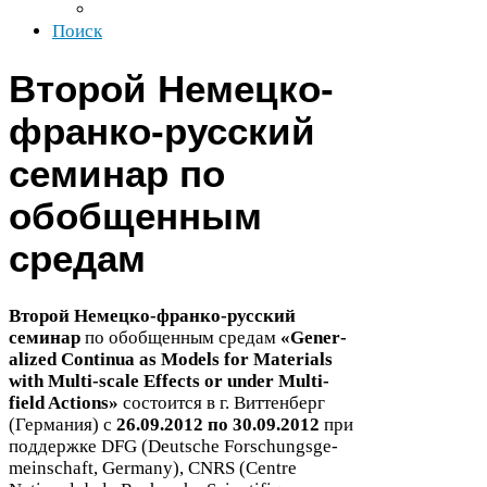
Поиск
Второй Немецко-​
франко-​русский
семинар по
обобщенным
средам
Второй Немецко-​франко-​русский
семинар
по обобщенным средам
«
Gen­er­
al­ized Con­tinua as Mod­els for Mate­ri­als
with Multi-​scale Effects or under Multi-​
field Actions
»
состоится в г. Виттенберг
(Германия) с
26
.
09
.
2012
по
30
.
09
.
2012
при
поддержке
DFG
(Deutsche Forschungs­ge­
mein­schaft, Ger­many),
CNRS
(Cen­tre