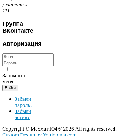
Деканат:
к.
111
Группа
ВКонтакте
Авторизация
Запомнить
меня
Войти
Забыли
пароль?
Забыли
логин?
Copy­right ©
Мехмат
ЮФУ
2026
All rights reserved.
Cus­tom Design by You​joomla​.com