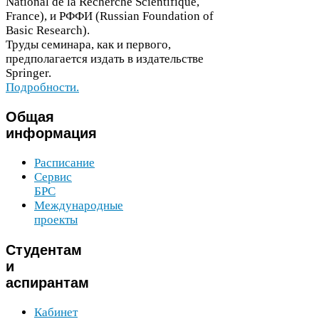
National de la Recherche Sci­en­tifique,
France), и
РФФИ
(Russ­ian Foun­da­tion of
Basic Research).
Труды семинара, как и первого,
предполагается издать в издательстве
Springer.
Подробности.
Общая
информация
Расписание
Сервис
БРС
Международные
проекты
Студентам
и
аспирантам
Кабинет