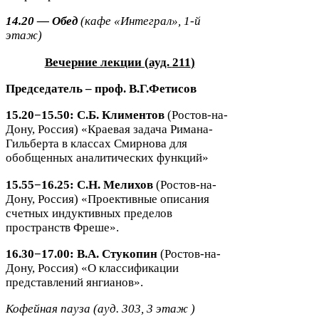
14
.
20
— Обед
(кафе «Интеграл»,
1
-​й
этаж)
Вечерние лекции (ауд.
211
)
Председатель – проф.
В.Г.Фетисов
15
.
20
−
15
.
50
:
С.Б. Климентов
(Ростов-​на-​
Дону, Россия) «Краевая задача Римана-​
Гильберта в классах Смирнова для
обобщенных аналитических функций»
15
.
55
−
16
.
25
:
С.Н. Мелихов
(Ростов-​на-​
Дону, Россия) «
Проективные описания
счетных индуктивных пределов
пространств Фреше».
16
.
30
−
17
.
00
:
В.А. Стукопин
(Ростов-​на-​
Дону, Россия) «О классификации
представлений янгианов».
Кофейная пауза (ауд.
303
,
3
этаж )