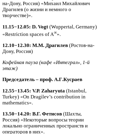
на-​Дону, Россия) «Михаил Михайлович
Драгилев (о жизни и немного о
творчестве)».
11
.
15
−
12
.
05
:
D. Vogt
(Wup­per­tal, Ger­many)
∞
«Restric­tion spaces of A
».
12
.
10
−
12
.
30
: М.М. Драгилев
(Ростов-​на-​
Дону, Россия)
Кофейная пауза (кафе «Интеграл»,
1
-​й
этаж)
Председатель
–
проф
.
А
.
Г
.
Кусраев
12
.
55
−
13
.
45
:
V.P. Zaharyuta
(Istan­bul,
Turkey) «On Dragilev’s con­tri­bu­tion in
math­e­mat­ics».
13
.
50
−
14
.
20
: В.Г. Фетисов
(Шахты,
Россия)
«Некоторые вопросы теории
локально ограниченных пространств и
операторов в них».