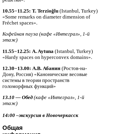
10
.
55
−
11
.
25
:
T. Terzio
ğ
lu
(Istan­bul, Turkey)
«Some remarks on diam­e­ter dimen­sion of
Fr
é
ch
et spaces».
Кофейная пауза (кафе «Интеграл»,
1
-​й
этаж)
11
.
55
−
12
.
25
:
A. Aytuna
(Istan­bul, Turkey)
«Hardy spaces on hyper­con­vex domains».
12
.
30
−
13
.
00
: А.В. Абанин
(Ростов-​на-​
Дону, Россия) «Канонические весовые
системы в теории пространств
голоморфных функций»
13
.
10
— Обед
(кафе «Интеграл»,
1
-​й
этаж)
14
:
00
–экскурсия в Новочеркасск
Общая