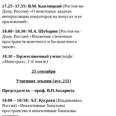
17
.
25
−
17
.
55
:
В.М. Каплицкий
(Ростов-​на-​
Дону, Россия) «О некоторых задачах
интерполяции операторов на конусах и ее
приложений».
18
.
00
−
18
.
30
:
М.А. Шубарин
(Ростов-​на-​
Дону, Россия) «Вложение степенных
пространств конечного и бесконечного
типов».
18
.
30
–Торжественный ужин
(кафе
«Интеграл»,
1
-​й этаж)
25
сентября
Утренние лекции (ауд.
211
)
Председатель – проф. В.П.Захарюта
10
.
00
–
10
:
50
: А.Г. Кусраев
(Владикавказ,
Россия) «Инъективные банаховы
пространства и инъективные банаховы
решетки».