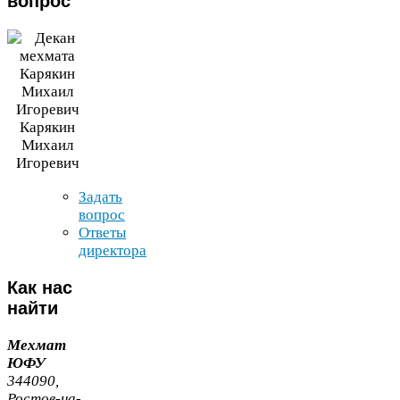
вопрос
Карякин
Михаил
Игоревич
Задать
вопрос
Ответы
директора
Как
нас
найти
Мехмат
ЮФУ
344090
,
Ростов-​на-​