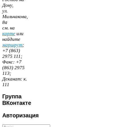
Дону,
ул.
Мильчакова,
8
а
cм. на
карте
или
найдите
маршрут
;
+
7
(
863
)
2975
111
;
Факс:
+
7
(
863
)
2975
113
;
Деканат:
к.
111
Группа
ВКонтакте
Авторизация