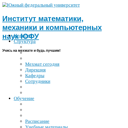
Институт математики,
механики и компьютерных
наук
ЮФУ
Новости
Структура
Учись на мехмате и будь лучшим!
Мехмат сегодня
Дирекция
Кафедры
Сотрудники
Обучение
Расписание
Учебные материалы