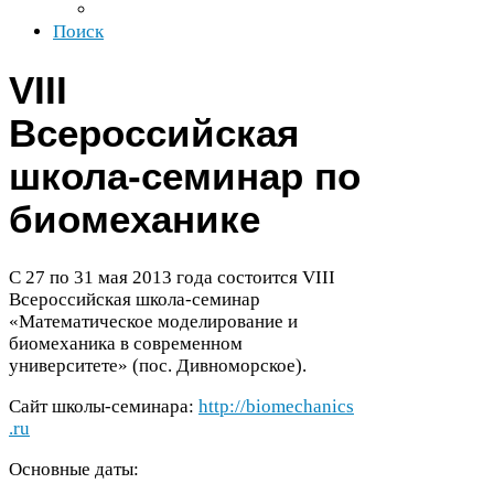
Поиск
VIII
Всероссийская
школа-​семинар по
биомеханике
С
27
по
31
мая
2013
года состоится
VIII
Всероссийская школа-​семинар
«Математическое моделирование и
биомеханика в современном
университете» (пос. Дивноморское).
Cайт школы-​семинара:
http://​bio​me​chan​ics​
.ru
Основные даты: