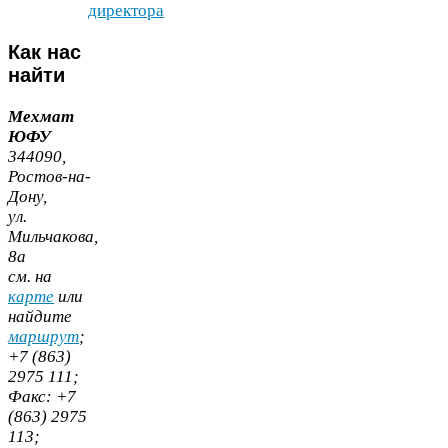
директора
Как
нас
найти
Мехмат
ЮФУ
344090
,
Ростов-​на-​
Дону,
ул.
Мильчакова,
8
а
cм. на
карте
или
найдите
маршрут
;
+
7
(
863
)
2975
111
;
Факс:
+
7
(
863
)
2975
113
;