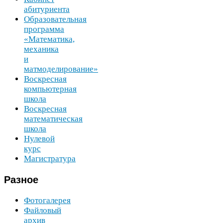
абитуриента
Образовательная
программа
«Математика,
механика
и
матмоделирование»
Воскресная
компьютерная
школа
Воскресная
математическая
школа
Нулевой
курс
Магистратура
Разное
Фотогалерея
Файловый
архив