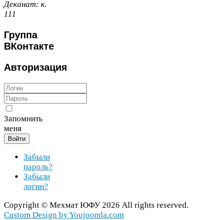
Деканат:
к.
111
Группа
ВКонтакте
Авторизация
Запомнить
меня
Войти
Забыли
пароль?
Забыли
логин?
Copy­right ©
Мехмат
ЮФУ
2026
All rights reserved.
Cus­tom Design by You​joomla​.com