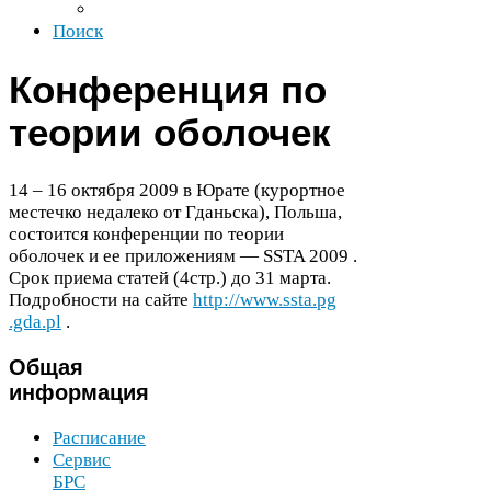
Поиск
Конференция по
теории оболочек
14
–
16
октября
2009
в Юрате (курортное
местечко недалеко от Гданьска), Польша,
состоится конференции по теории
оболочек и ее приложениям —
SSTA
2009
.
Срок приема статей (
4
стр.) до
31
марта.
Подробности на сайте
http://​www​.ssta​.pg​
.gda​.pl
.
Общая
информация
Расписание
Сервис
БРС