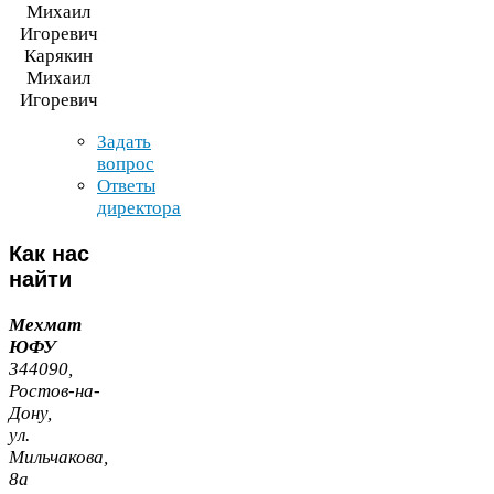
Карякин
Михаил
Игоревич
Задать
вопрос
Ответы
директора
Как
нас
найти
Мехмат
ЮФУ
344090
,
Ростов-​на-​
Дону,
ул.
Мильчакова,
8
а