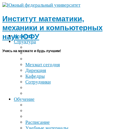
Институт математики,
механики и компьютерных
наук
ЮФУ
Новости
Структура
Учись на мехмате и будь лучшим!
Мехмат сегодня
Дирекция
Кафедры
Сотрудники
Обучение
Расписание
Учебные материалы