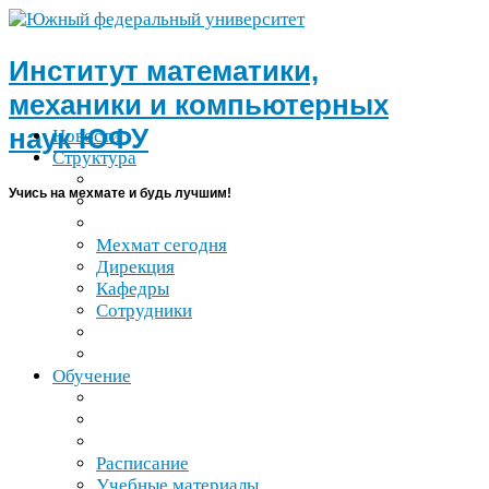
Институт математики,
механики и компьютерных
наук
ЮФУ
Новости
Структура
Учись на мехмате и будь лучшим!
Мехмат сегодня
Дирекция
Кафедры
Сотрудники
Обучение
Расписание
Учебные материалы