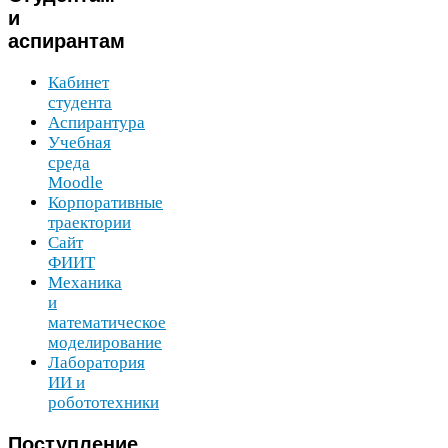
и
аспирантам
Кабинет
студента
Аспирантура
Учебная
среда
Moodle
Корпоративные
траектории
Сайт
ФИИТ
Механика
и
математическое
моделирование
Лаборатория
ИИ
и
робототехники
Поступление