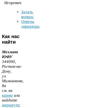
Игоревич
Задать
вопрос
Ответы
директора
Как
нас
найти
Мехмат
ЮФУ
344090
,
Ростов-​на-​
Дону,
ул.
Мильчакова,
8
а
cм. на
карте
или
найдите
маршрут
;