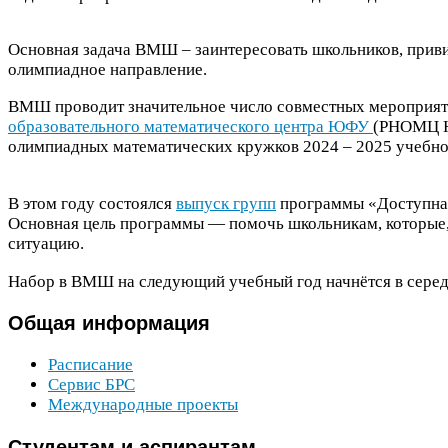
Основная задача
ВМШ
– заинтересовать школьников, приви
олимпиадное направление.
ВМШ
проводит значительное число совместных мероприят
образовательного математического центра
ЮФУ
(
РНОМЦ
олимпиадных математических кружков
2024
–
2025
учебно
В этом году состоялся
выпуск групп
программы «Доступная
Основная цель программы — помочь школьникам, которые, 
ситуацию.
Набор в
ВМШ
на следующий учебный год начнётся в серед
Общая
информация
Расписание
Сервис
БРС
Международные проекты
Студентам
и аспирантам