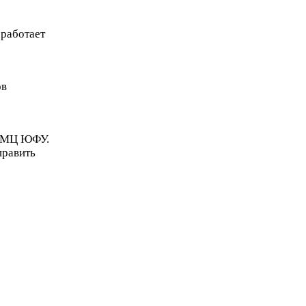
 работает
ов
ОМЦ
ЮФУ
.
править