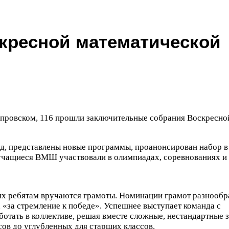
кресной математической
епровском,
116
прошли заключительные собрания Воскресно
од, представлены новые программы, проанонсирован набор 
 учащиеся
ВМШ
участвовали в олимпиадах, соревнованиях и
х ребятам вручаются грамоты. Номинации грамот разнообр
 «за стремление к победе». Успешнее выступает команда с
отать в коллективе, решая вместе сложные, нестандартные з
ов до углубленных для старших классов.