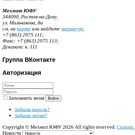
Мехмат
ЮФУ
344090
, Ростов-​на-​Дону,
ул. Мильчакова,
8
а
cм. на
карте
или найдите
маршрут
;
+
7
(
863
)
2975
111
;
Факс:
+
7
(
863
)
2975
113
;
Деканат:
к.
111
Группа
ВКонтакте
Авторизация
Запомнить меня
Войти
Забыли пароль?
Забыли логин?
Copy­right ©
Мехмат
ЮФУ
2026
All rights reserved.
Cus­tom 
Новости