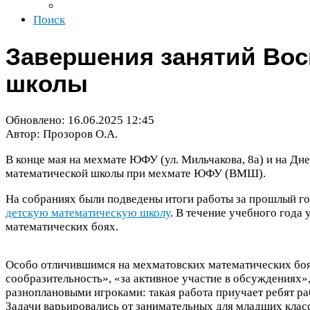
Поиск
Завершения занятий Вос
школы
Обновлено:
16
.
06
.
2025
12
:
45
Автор: Прозоров О.А.
В конце мая на мехмате
ЮФУ
(ул. Мильчакова,
8
а) и на Дн
математической школы при мехмате
ЮФУ
(
ВМШ
).
На собраниях были подведены итоги работы за прошлый г
детскую математическую школу
. В течение учебного года
математических боях.
Особо отличившимся на мехматовских математических боя
сообразительность», «за активное участие в обсуждениях»,
разноплановыми игроками: такая работа приучает ребят раб
Задачи варьировались от занимательных для младших класс