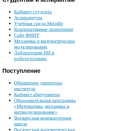
Кабинет студента
Аспирантура
Учебная среда Moodle
Корпоративные траектории
Сайт
ФИИТ
Механика и математическое
моделирование
Лаборатория
ИИ
и
робототехники
Поступление
Обращение директора
института
Кабинет абитуриента
Образовательная программа
«Математика, механика и
матмоделирование»
Воскресная компьютерная
школа
Воскресная математическая