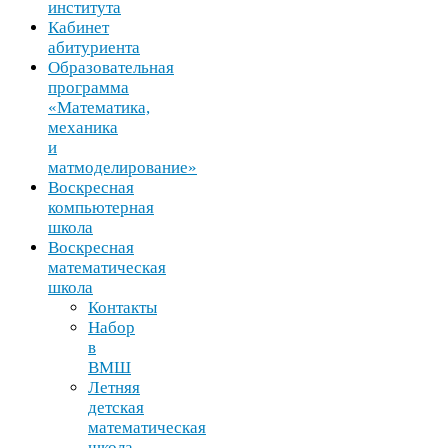
института
Кабинет
абитуриента
Образовательная
программа
«Математика,
механика
и
матмоделирование»
Воскресная
компьютерная
школа
Воскресная
математическая
школа
Контакты
Набор
в
ВМШ
Летняя
детская
математическая
школа