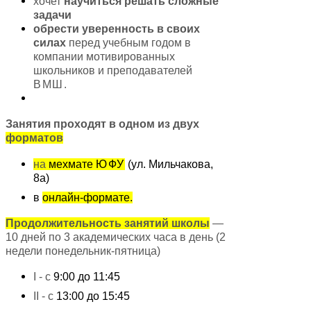
хочет
научиться решать сложные
задачи
обрести уверенность в своих
силах
перед учебным годом в
компании мотивированных
школьников и преподавателей
ВМШ
.
Занятия проходят в одном из двух
форматов
на
мехмате
ЮФУ
(ул. Мильчакова,
8
а)
в
онлайн-​формате.
Продолжительность занятий школы
—
10
дней по
3
академических часа в день (
2
недели понедельник-​пятница)
I -
с
9
:
00
до
11
:
45
II
-
с
13
:
00
до
15
:
45