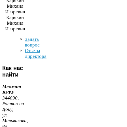
Карякин
Михаил
Игоревич
Задать
вопрос
Ответы
директора
Как
нас
найти
Мехмат
ЮФУ
344090
,
Ростов-​на-​
Дону,
ул.
Мильчакова,
8
а