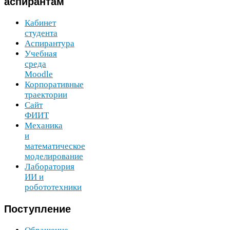
аспирантам
Кабинет
студента
Аспирантура
Учебная
среда
Moodle
Корпоративные
траектории
Сайт
ФИИТ
Механика
и
математическое
моделирование
Лаборатория
ИИ
и
робототехники
Поступление