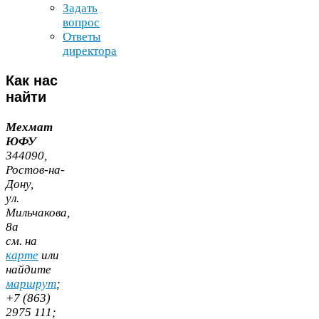
Задать
вопрос
Ответы
директора
Как
нас
найти
Мехмат
ЮФУ
344090
,
Ростов-​на-​
Дону,
ул.
Мильчакова,
8
а
cм. на
карте
или
найдите
маршрут
;
+
7
(
863
)
2975
111
;