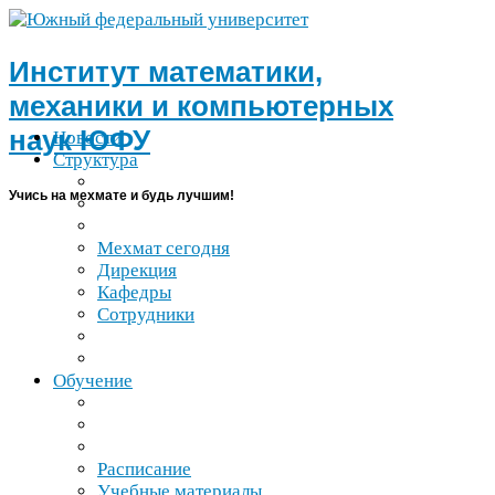
Институт математики,
механики и компьютерных
наук
ЮФУ
Новости
Структура
Учись на мехмате и будь лучшим!
Мехмат сегодня
Дирекция
Кафедры
Сотрудники
Обучение
Расписание
Учебные материалы