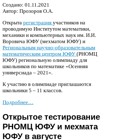
Создано:
01
.
11
.
2021
Автор: Прозоров О.А.
Открыта
регистрация
участников на
проводимую Институтом математики,
механики и компьютерных наук им. И.И.
Воровича
ЮФУ
(мехматом
ЮФУ
) и
Региональным научно-​образовательным
математическим центром
ЮФУ
(
РНОМЦ
ЮФУ
) региональную олимпиаду для
школьников по математике «Осенняя
универсиада –
2021
».
К участию в олимпиаде приглашаются
школьники
5
–
11
классов.
Подробнее…
Открытое тестирование
РНОМЦ
ЮФУ
и мехмата
ЮФУ
в августе