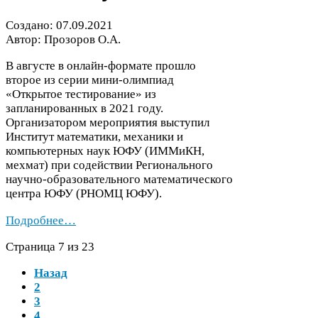
Создано:
07
.
09
.
2021
Автор: Прозоров О.А.
В августе в онлайн-​формате прошло
второе из серии мини-​олимпиад
«Открытое тестирование» из
запланированных в
2021
году.
Организатором мероприятия выступил
Институт математики, механики и
компьютерных наук
ЮФУ
(ИММиКН,
мехмат) при содействии Регионального
научно-​образовательного математического
центра
ЮФУ
(
РНОМЦ
ЮФУ
).
Подробнее…
Страница
7
из
23
Назад
2
3
4