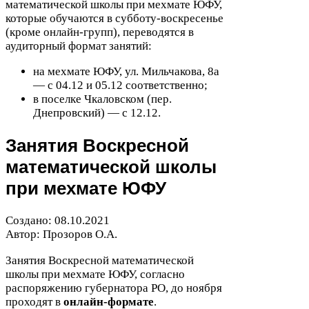
математической школы при мехмате
ЮФУ
,
которые обучаются в субботу-​воскресенье
(кроме онлайн-​групп), переводятся в
аудиторный формат занятий:
на мехмате
ЮФУ
, ул. Мильчакова,
8
а
— с
04
.
12
и
05
.
12
соответственно;
в поселке Чкаловском (пер.
Днепровский) — с
12
.
12
.
Занятия Воскресной
математической школы
при мехмате
ЮФУ
Создано:
08
.
10
.
2021
Автор: Прозоров О.А.
Занятия Воскресной математической
школы при мехмате
ЮФУ
, согласно
распоряжению губернатора
РО
, до ноября
проходят в
онлайн-​формате
.