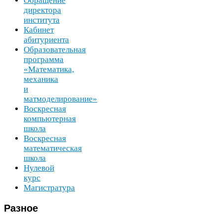
Обращение
директора
института
Кабинет
абитуриента
Образовательная
программа
«Математика,
механика
и
матмоделирование»
Воскресная
компьютерная
школа
Воскресная
математическая
школа
Нулевой
курс
Магистратура
Разное