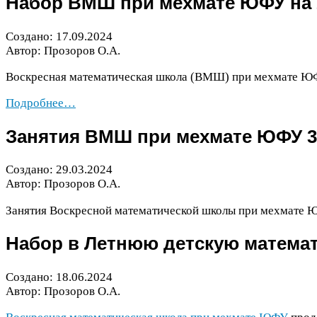
Набор
ВМШ
при мехмате
ЮФУ
на
Создано:
17
.
09
.
2024
Автор: Прозоров О.А.
Воскресная математическая школа (
ВМШ
) при мехмате
Ю
Подробнее…
Занятия
ВМШ
при мехмате
ЮФУ
3
Создано:
29
.
03
.
2024
Автор: Прозоров О.А.
Занятия Воскресной математической школы при мехмате
Ю
Набор в Летнюю детскую матема
Создано:
18
.
06
.
2024
Автор: Прозоров О.А.