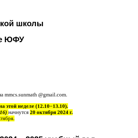
ской школы
е
ЮФУ
 на mmcs.sunmath @gmail.com.
а этой неделе (
12
.
10
−
13
.
10
)
.
16
)
начнутся
20
октября
2024
г.
тября.