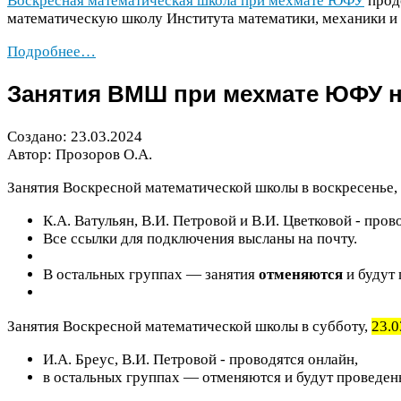
Воскресная математическая школа при мехмате
ЮФУ
прод
математическую школу Института математики, механики 
Подробнее…
Занятия
ВМШ
при мехмате
ЮФУ
н
Создано:
23
.
03
.
2024
Автор: Прозоров О.А.
Занятия Воскресной математической школы в воскресенье,
К.А. Ватульян, В.И. Петровой и В.И. Цветковой - пров
Все ссылки для подключения высланы на почту.
В остальных группах — занятия
отменяются
и будут 
Занятия Воскресной математической школы в субботу,
23
.
0
И.А. Бреус, В.И. Петровой - проводятся онлайн,
в остальных группах — отменяются и будут проведены