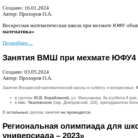
Создано:
16
.
01
.
2024
Автор: Прозоров О.А.
Воскресная математическая школа при мехмате
ЮФУ
объя
математика»
Подробнее…
Занятия
ВМШ
при мехмате
ЮФУ
4
Создано:
03
.
05
.
2024
Автор: Прозоров О.А.
Занятия Воскресной математической школы в субботу и воскресенье,
4
в группах
Ю.В. Кораблиной,
ул. Мильчакова,
8
а (суббота
4
мая,
в
пос. Чкаловском
(пер. Днепровский,
116
), преподаватели Бели
В
остальных
группах
занятия
не проводятся.
Региональная олимпиада для шк
универсиада –
2023
»