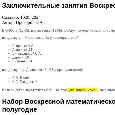
Заключительные занятия Воскре
Создано:
10
.
05
.
2024
Автор: Прозоров О.А.
В субботу (
18
.
05
), воскресенье (
19
.
05
) пройдут последние занятия гру
по адресу ул. Мильчакова,
8
а у преподавателей:
Азаренко А.А.
Азаренко И.И.
Виноградовой С.А.
Дзреян Р.К.
Шовгеня Е.А.
по адресу пер. Днепровский,
116
у преподавателей
Е.В. Белик
К.А. Гвоздецкой.
Во всех остальных группах
ВМШ
занятия
уже завершились
, заключит
Набор Воскресной математическ
полугодие