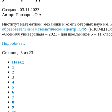
Создано:
03
.
11
.
2023
Автор: Прозоров О.А.
Институт математики, механики и компьютерных наук им. 
образовательный математический центр
ЮФУ
(
РНОМЦ
Ю
«Осенняя универсиада –
2023
» для школьников
5
–
11
класс
Подробнее…
Страница
3
из
23
Назад
1
2
3
4
5
6
7
8
9