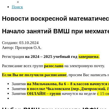
Поиск
Новости воскресной математиче
Начало занятий
ВМШ
при мехмат
Создано:
03
.
10
.
2024
Автор: Прозоров О.А.
Регистрация
на
2024
–
2025
учебный год
завершена
.
Расписание всех групп
разослано
на электронную почту.
Если Вы не получили расписание
, просим Вас написать
Занятия
на Мильчакова,
8
а
6
–
8
классов начнутся н
Занятия
в поселке Чкаловском (
пер. Днепровский,
1
Занятия
ОНЛАЙН
– групп
начнутся на неделе
с
15
ок