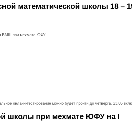
сной математической школы
18
–
1
пп
ВМШ
при мехмате
ЮФУ
ельное онлайн-​тестирование можно будет пройти до четверга,
23
.
05
вклю
ой школы при мехмате
ЮФУ
на I