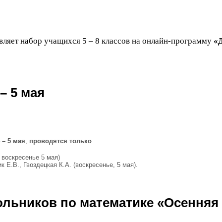
вляет набор учащихся
5
–
8
классов на онлайн-​программу
«
–
5
мая
–
5
мая
,
проводятся только
 воскресенье
5
мая)
к Е.В., Гвоздецкая К.А. (воскресенье,
5
мая).
ольников по математике «Осенняя