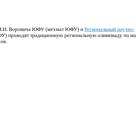
И.И. Воровича
ЮФУ
(мехмат
ЮФУ
) и
Региональный научно-​
ФУ
) проводят традиционную региональную олимпиаду по ма
ов.