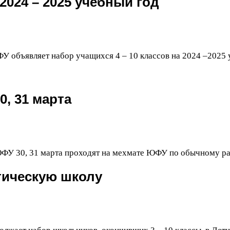
2024
–
2025
учебный год
ФУ
объявляет набор учащихся
4
–
10
классов на
2024
–
2025
0
,
31
марта
ФУ
30
,
31
марта проходят на мехмате
ЮФУ
по обычному ра
тическую школу