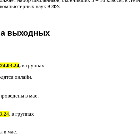
олжает набор школьников, окончивших
3
–
10
классы, в Лет
и компьютерных наук
ЮФУ
.
а выходных
24
.
03
.
24
,
в группах
одятся онлайн.
проведены в мае.
3
.
24
, в группах
 в мае.