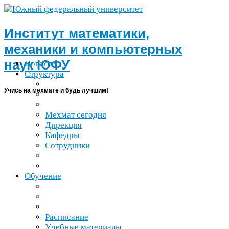
Институт математики,
механики и компьютерных
наук
ЮФУ
Новости
Структура
Учись на мехмате и будь лучшим!
Мехмат сегодня
Дирекция
Кафедры
Сотрудники
Обучение
Расписание
Учебные материалы