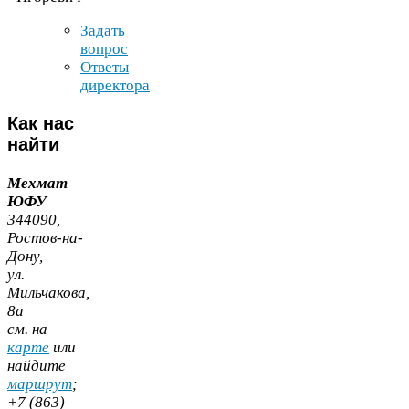
Задать
вопрос
Ответы
директора
Как
нас
найти
Мехмат
ЮФУ
344090
,
Ростов-​на-​
Дону,
ул.
Мильчакова,
8
а
cм. на
карте
или
найдите
маршрут
;
+
7
(
863
)