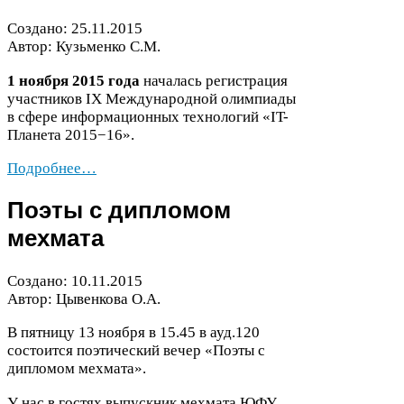
Создано:
25
.
11
.
2015
Автор: Кузьменко С.М.
1
ноября
2015
года
началась регистрация
участников
IX
Международной олимпиады
в сфере информационных технологий «IT-​
Планета
2015
−
16
».
Подробнее…
Поэты с дипломом
мехмата
Создано:
10
.
11
.
2015
Автор: Цывенкова О.А.
В пятницу
13
ноября в
15
.
45
в ауд.
120
состоится поэтический вечер «Поэты с
дипломом мехмата».
У нас в гостях выпускник мехмата
ЮФУ