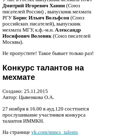
Дмитрий Игоревич Ханин
(Союз
писателей России) , выпускник мехмата
РГУ
Борис Ильич Вольфсон
(Союз
российских писателей), выпускник
мехмата
МГУ
, к.ф.-м.н.
Александр
Иосифович Воловик
(Союз писателей
Москвы).
Не пропустите! Такое бывает только раз!
Конкурс талантов на
мехмате
Создано:
25
.
11
.
2015
Автор: Цывенкова О.А.
27
ноября в
16
.
00
в ауд.
120
состтоится
прослушивание участников конкурса
талантов
ИММКН
.
На странице
vk​.com/​m​m​c​s​_​t​a​l​e​n​t​s