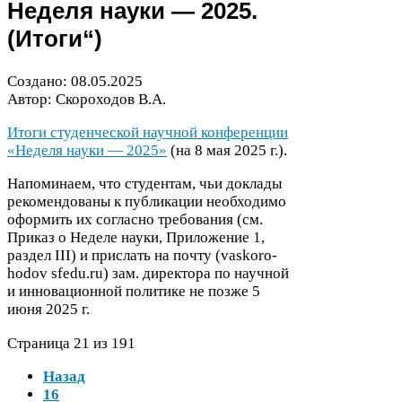
Неделя науки —
2025
.
(Итоги“)
Создано:
08
.
05
.
2025
Автор: Скороходов В.А.
Итоги студенческой научной конференции
«Неделя науки —
2025
»
(на
8
мая
2025
г.).
Напоминаем, что студентам, чьи доклады
рекомендованы к публикации необходимо
оформить их согласно требования (см.
Приказ о Неделе науки, Приложение
1
,
раздел
III
) и прислать на почту (vasko­ro­
hodov sfedu​.ru) зам. директора по научной
и инновационной политике не позже
5
июня
2025
г.
Страница
21
из
191
Назад
16