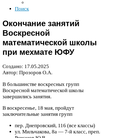
Поиск
Окончание занятий
Воскресной
математической школы
при мехмате
ЮФУ
Создано:
17
.
05
.
2025
Автор: Прозоров О.А.
В большинстве воскресных групп
Воскресной математической школы
завершились занятия.
В воскресенье,
18
мая, пройдут
заключительные занятия групп
пер. Днепровский,
116
(все классы)
ул. Мильчакова,
8
а —
7
-​й класс, преп.
Романов Ю.В.