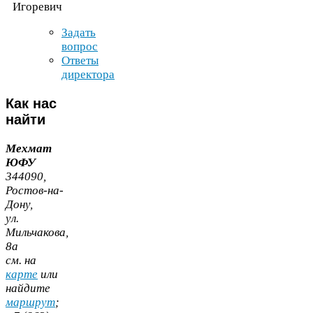
Игоревич
Задать
вопрос
Ответы
директора
Как
нас
найти
Мехмат
ЮФУ
344090
,
Ростов-​на-​
Дону,
ул.
Мильчакова,
8
а
cм. на
карте
или
найдите
маршрут
;