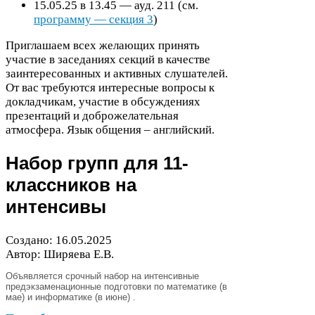
15
.
05
.
25
в
13
.
45
— ауд.
211
(см.
программу — секция
3
)
Приглашаем всех желающих принять
участие в заседаниях секций в качестве
заинтересованных и активных слушателей.
От вас требуются интересные вопросы к
докладчикам, участие в обсуждениях
презентаций и доброжелательная
атмосфера. Язык общения – английский.
Набор групп для
11
-​
классников на
интенсивы
Создано:
16
.
05
.
2025
Автор: Ширяева Е.В.
Объявляется срочный набор на интенсивные
предэкзаменационные подготовки по математике (в
мае) и информатике (в июне) .