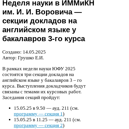
Неделя науки в ИММиКН
им. И. И. Воровича —
секции докладов на
английском языке у
бакалавров
3
-​го курса
Создано:
14
.
05
.
2025
Автор: Грушко Е.И.
В рамках недели науки
ЮФУ
2025
состоятся три секции докладов на
английском языке у бакалавров
3
– го
курса. Выступления докладчиков будут
связаны с темами их курсовых работ.
Заседания секций пройдут:
15
.
05
.
25
в
9
.
50
— ауд.
211
(см.
программу — секция
1
)
15
.
05
.
25
в
11
.
25
— ауд.
211
(см.
программу — секция
2
)