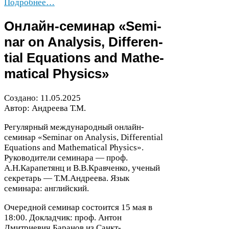
Подробнее…
Онлайн-​семинар «Sem­i­
nar on Analy­sis, Dif­fer­en­
tial Equa­tions and Math­e­
mat­i­cal Physics»
Создано:
11
.
05
.
2025
Автор: Андреева Т.М.
Регулярный международный онлайн-​
семинар «Sem­i­nar on Analy­sis, Dif­fer­en­tial
Equa­tions and Math­e­mat­i­cal Physics».
Руководители семинара — проф.
А.Н.Карапетянц и В.В.Кравченко, ученый
секретарь — Т.М.Андреева. Язык
семинара: английский.
Очередной семинар состоится
15
мая в
18
:
00
. Докладчик: проф. Антон
Дмитриевич Баранов из Санкт-​