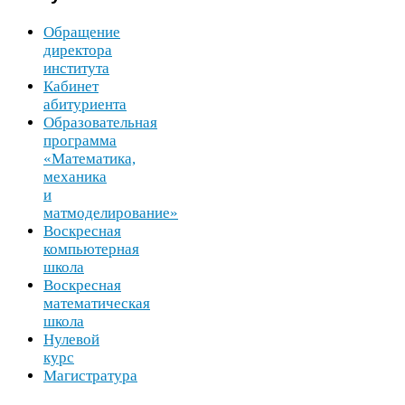
Обращение
директора
института
Кабинет
абитуриента
Образовательная
программа
«Математика,
механика
и
матмоделирование»
Воскресная
компьютерная
школа
Воскресная
математическая
школа
Нулевой
курс
Магистратура