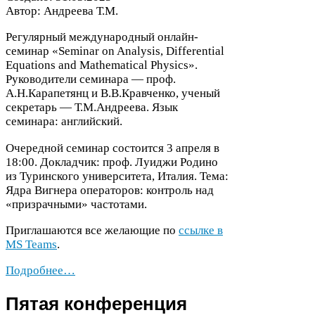
Автор: Андреева Т.М.
Регулярный международный онлайн-​
семинар «Sem­i­nar on Analy­sis, Dif­fer­en­tial
Equa­tions and Math­e­mat­i­cal Physics».
Руководители семинара — проф.
А.Н.Карапетянц и В.В.Кравченко, ученый
секретарь — Т.М.Андреева. Язык
семинара: английский.
Очередной семинар состоится
3
апреля в
18
:
00
. Докладчик: проф. Луиджи Родино
из Туринского университета, Италия. Тема:
Ядра Вигнера операторов: контроль над
«призрачными» частотами.
Приглашаются все желающие по
ссылке в
MS
Teams
.
Подробнее…
Пятая конференция