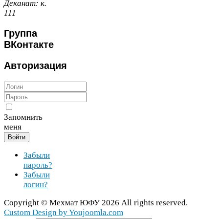
Деканат:
к.
111
Группа
ВКонтакте
Авторизация
Запомнить
меня
Войти
Забыли
пароль?
Забыли
логин?
Copy­right ©
Мехмат
ЮФУ
2026
All rights reserved.
Cus­tom Design by You​joomla​.com