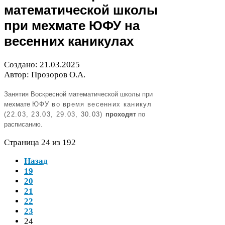
математической школы
при мехмате
ЮФУ
на
весенних каникулах
Создано:
21
.
03
.
2025
Автор: Прозоров О.А.
Занятия Воскресной математической школы при
мехмате
ЮФУ во время весенних каникул
(
22
.
03
,
23
.
03
,
29
.
03
,
30
.
03
)
проходят
по
расписанию.
Страница
24
из
192
Назад
19
20
21
22
23
24