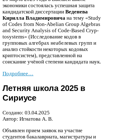
экономики состоялась успешная защита
кандидатской диссертации
Веденева
Кирилла Владимировича
на тему «Study
of Codes from Non-​Abelian Group Alge­bras
and Secu­rity Analy­sis of Code-​Based Cryp­
tosys­tems» (Исследование кодов в
групповых алгебрах неабелевых групп и
анализ стойкости некоторых кодовых
криптосистем), представленной на
соискание учёной степени кандидата наук.
Подробнее…
Летняя школа
2025
в
Сириусе
Создано:
03
.
04
.
2025
Автор: Игнатова А. В.
Объявлен прием заявок на участие
студентов бакалавриата, магистратуры и