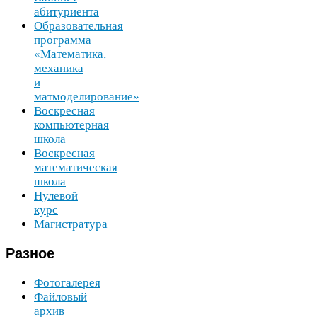
абитуриента
Образовательная
программа
«Математика,
механика
и
матмоделирование»
Воскресная
компьютерная
школа
Воскресная
математическая
школа
Нулевой
курс
Магистратура
Разное
Фотогалерея
Файловый
архив