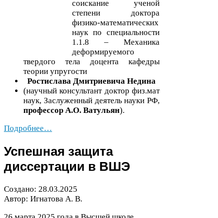
соискание ученой
степени доктора
физико-​математических
наук по специальности
1
.
1
.
8
– Механика
деформируемого
твердого тела доцента кафедры
теории упругости
Ростислава Дмитриевича Недина
(научный консультант доктор физ.мат
наук, Заслуженный деятель науки
РФ
,
профессор А.О. Ватульян
).
Подробнее…
Успешная защита
диссертации в
ВШЭ
Создано:
28
.
03
.
2025
Автор: Игнатова А. В.
26
марта
2025
года в Высшей школе