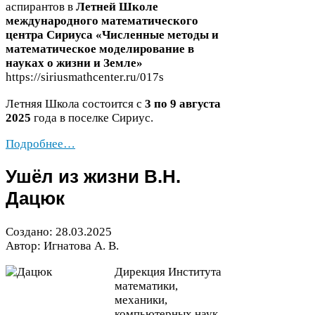
аспирантов в
Летней Школе
международного математического
центра Сириуса «Численные методы и
математическое моделирование в
науках о жизни и Земле»
https://​sir​ius​math​cen​ter​.ru/​
0
1
7
​s
Летняя Школа состоится с
3
по
9
августа
2025
года в поселке Сириус.
Подробнее…
Ушёл из жизни В.Н.
Дацюк
Создано:
28
.
03
.
2025
Автор: Игнатова А. В.
Дирекция Института
математики,
механики,
компьютерных наук