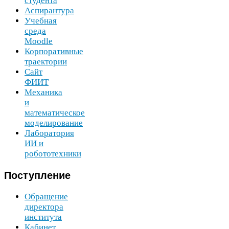
студента
Аспирантура
Учебная
среда
Moodle
Корпоративные
траектории
Сайт
ФИИТ
Механика
и
математическое
моделирование
Лаборатория
ИИ
и
робототехники
Поступление
Обращение
директора
института
Кабинет