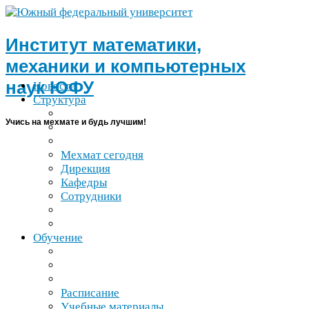
Институт математики,
механики и компьютерных
наук
ЮФУ
Новости
Структура
Учись на мехмате и будь лучшим!
Мехмат сегодня
Дирекция
Кафедры
Сотрудники
Обучение
Расписание
Учебные материалы