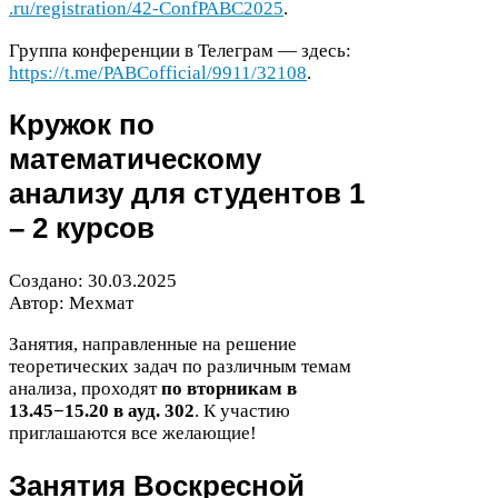
.ru/​r​e​g​i​s​t​r​a​t​i​o​n​/​
4
2
​-​C​o​n​f​P​A​B​C​
2
0
2
5
.
Группа конференции в Телеграм — здесь:
https://t.me/PABCofficial/
9911
/
32108
.
Кружок по
математическому
анализу для студентов
1
–
2
курсов
Создано:
30
.
03
.
2025
Автор: Мехмат
Занятия, направленные на решение
теоретических задач по различным темам
анализа, проходят
по вторникам в
13
.
45
−
15
.
20
в ауд.
302
. К участию
приглашаются все желающие!
Занятия Воскресной