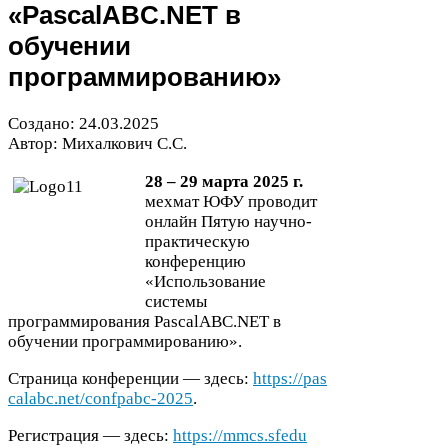
«Pas​cal​ABC​.
NET
в
обучении
программированию»
Создано:
24
.
03
.
2025
Автор: Михалкович С.С.
28
–
29
марта
2025
г.
мехмат
ЮФУ
проводит
онлайн Пятую научно-​
практическую
конференцию
«Использование
системы
программирования Pas​cal​ABC​.
NET
в
обучении программированию».
Страница конференции — здесь:
https://​pas​
cal​abc​.net/​c​o​n​f​p​a​b​c​-​
2
0
2
5
.
Регистрация — здесь:
https://​mmcs​.sfedu​