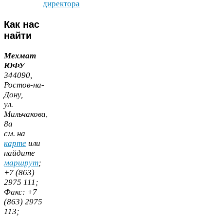
директора
Как
нас
найти
Мехмат
ЮФУ
344090
,
Ростов-​на-​
Дону,
ул.
Мильчакова,
8
а
cм. на
карте
или
найдите
маршрут
;
+
7
(
863
)
2975
111
;
Факс:
+
7
(
863
)
2975
113
;