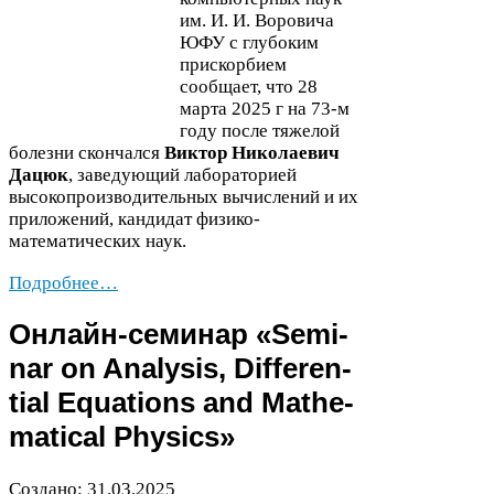
им. И. И. Воровича
ЮФУ
с глубоким
прискорбием
сообщает, что
28
марта
2025
г на
73
-​м
году после тяжелой
болезни скончался
Виктор Николаевич
Дацюк
, заведующий лабораторией
высокопроизводительных вычислений и их
приложений, кандидат физико-​
математических наук.
Подробнее…
Онлайн-​семинар «Sem­i­
nar on Analy­sis, Dif­fer­en­
tial Equa­tions and Math­e­
mat­i­cal Physics»
Создано:
31
.
03
.
2025