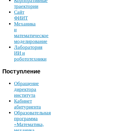
Корпоративные
траектории
Сайт
ФИИТ
Механика
и
математическое
моделирование
Лаборатория
ИИ
и
робототехники
Поступление
Обращение
директора
института
Кабинет
абитуриента
Образовательная
программа
«Математика,
механика