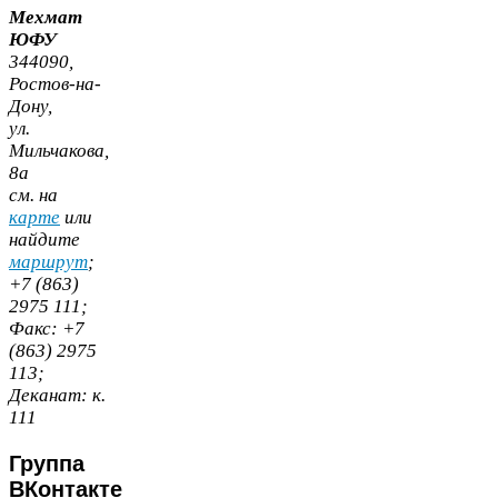
Мехмат
ЮФУ
344090
,
Ростов-​на-​
Дону,
ул.
Мильчакова,
8
а
cм. на
карте
или
найдите
маршрут
;
+
7
(
863
)
2975
111
;
Факс:
+
7
(
863
)
2975
113
;
Деканат:
к.
111
Группа
ВКонтакте