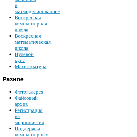
и
матмоделирование»
Воскресная
компьютерная
школа
Воскресная
математическая
школа
Нулевой
курс
Магистратура
Разное
Фотогалерея
Файловый
архив
Регистрация
на
мероприятия
Поддержка
компьютерных