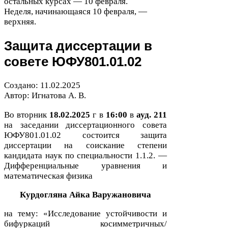
остальных курсах —
10
февраля.
Неделя, начинающаяся
10
февраля, —
верхняя.
Защита диссертации в
совете
ЮФУ
801
.
01
.
02
Создано:
11
.
02
.
2025
Автор: Игнатова А. В.
Во вторник
18
.
02
.
2025
г в
16
:
00
в
ауд.
211
на заседании диссертационного совета
ЮФУ
801
.
01
.
02
состоится защита
диссертации на соискание степени
кандидата наук
по специальности
1
.
1
.
2
. —
Дифференциальные уравнения и
математическая физика
Курдогляна Айка Варужановича
на тему: «Исследование устойчивости и
бифуркаций косимметричных/​