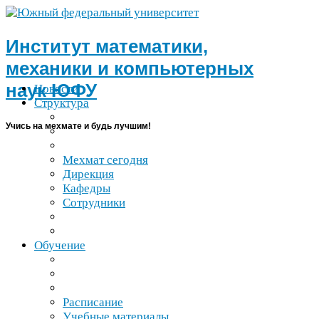
Институт математики,
механики и компьютерных
наук
ЮФУ
Новости
Структура
Учись на мехмате и будь лучшим!
Мехмат сегодня
Дирекция
Кафедры
Сотрудники
Обучение
Расписание
Учебные материалы