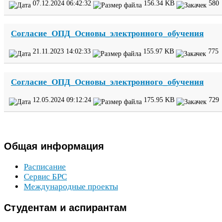
07
.
12
.
2024
06
:
42
:
32
156
.
34
KB
580
Согласие_​ОПД_​Основы_​электронного_​обучения
21
.
11
.
2023
14
:
02
:
33
155
.
97
KB
775
Согласие_​ОПД_​Основы_​электронного_​обучения
12
.
05
.
2024
09
:
12
:
24
175
.
95
KB
729
Общая
информация
Расписание
Сервис
БРС
Международные проекты
Студентам
и аспирантам