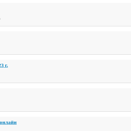
9
23
г.
​онлайн