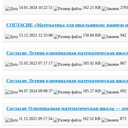
14
.
01
.
2024
10
:
22
:
51
162
.
21
KB
270
СОГЛАСИЕ
«Математика для школьников: вживую и
13
.
12
.
2022
12
:
33
:
08
150
.
84
KB
942
Согласие Летняя олимпиадная математическая шко
15
.
05
.
2023
07
:
17
:
17
185
.
92
KB
867
Согласие Летняя олимпиадная математическая шко
04
.
07
.
2024
09
:
08
:
37
185
.
27
KB
692
Согласие Олимпиадная математическая школа — д
11
.
12
.
2022
09
:
17
:
54
162
.
52
KB
873