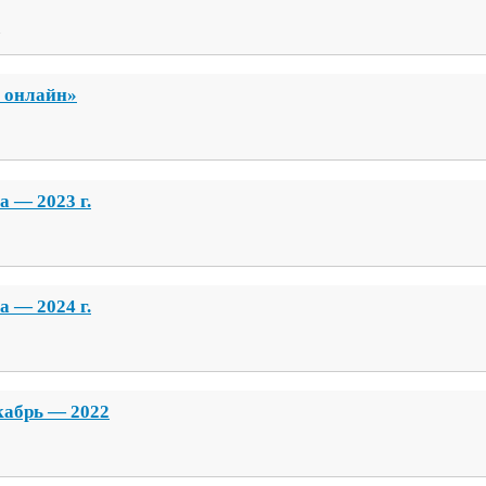
1
 онлайн»
ла —
2023
г.
ла —
2024
г.
екабрь —
2022