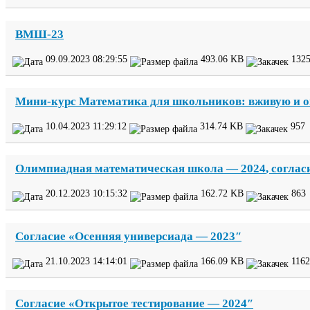
ВМШ-​
23
09
.
09
.
2023
08
:
29
:
55
493
.
06
KB
132
Мини-​курс Математика для школьников: вживую и 
10
.
04
.
2023
11
:
29
:
12
314
.
74
KB
957
Олимпиадная математическая школа —
2024
, соглас
20
.
12
.
2023
10
:
15
:
32
162
.
72
KB
863
Согласие «Осенняя универсиада —
2023
″
21
.
10
.
2023
14
:
14
:
01
166
.
09
KB
1162
Согласие «Открытое тестирование —
2024
″