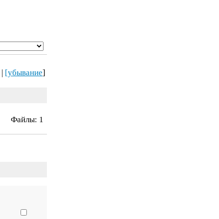
|
[убывание
]
Файлы:
1