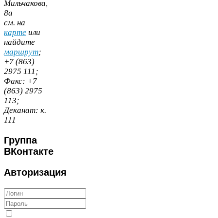
Мильчакова,
8
а
cм. на
карте
или
найдите
маршрут
;
+
7
(
863
)
2975
111
;
Факс:
+
7
(
863
)
2975
113
;
Деканат:
к.
111
Группа
ВКонтакте
Авторизация