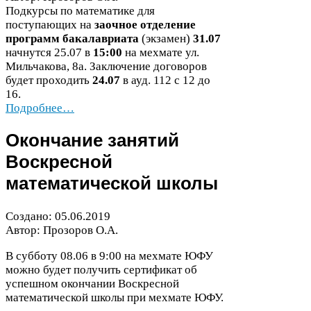
Подкурсы по математике для
поступающих на
заочное отделение
программ бакалавриата
(экзамен)
31
.
07
начнутся
25
.
07
в
15
:
00
на мехмате ул.
Мильчакова,
8
а. Заключение договоров
будет проходить
24
.
07
в ауд.
112
с
12
до
16
.
Подробнее…
Окончание занятий
Воскресной
математической школы
Создано:
05
.
06
.
2019
Автор: Прозоров О.А.
В субботу
08
.
06
в
9
:
00
на мехмате
ЮФУ
можно будет получить сертификат об
успешном окончании Воскресной
математической школы при мехмате
ЮФУ
.