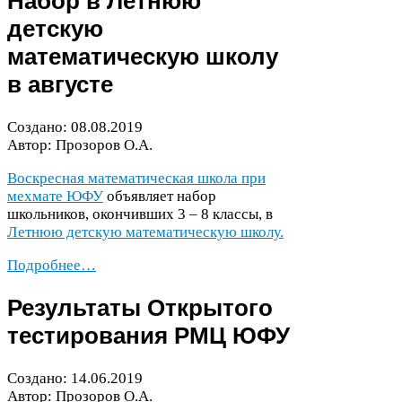
Набор в Летнюю
детскую
математическую школу
в августе
Создано:
08
.
08
.
2019
Автор: Прозоров О.А.
Воскресная математическая школа при
мехмате
ЮФУ
объявляет набор
школьников, окончивших
3
–
8
классы, в
Летнюю детскую математическую школу.
Подробнее…
Результаты Открытого
тестирования
РМЦ
ЮФУ
Создано:
14
.
06
.
2019
Автор: Прозоров О.А.