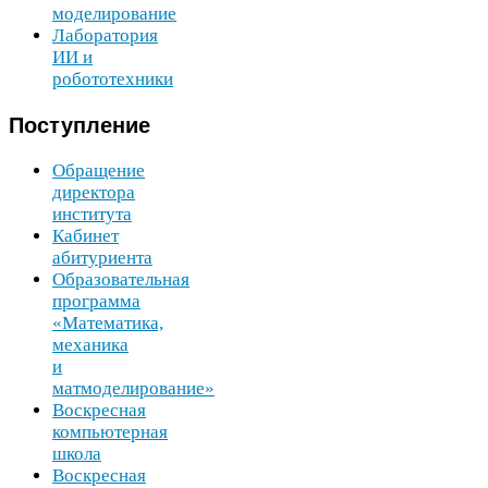
моделирование
Лаборатория
ИИ
и
робототехники
Поступление
Обращение
директора
института
Кабинет
абитуриента
Образовательная
программа
«Математика,
механика
и
матмоделирование»
Воскресная
компьютерная
школа
Воскресная