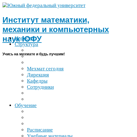
Институт математики,
механики и компьютерных
наук
ЮФУ
Новости
Структура
Учись на мехмате и будь лучшим!
Мехмат сегодня
Дирекция
Кафедры
Сотрудники
Обучение
Расписание
Учебные материалы