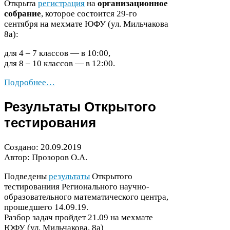
Открыта
регистрация
на
организационное
собрание
, которое состоится
29
-​го
сентября на мехмате
ЮФУ
(ул. Мильчакова
8
а):
для
4
–
7
классов — в
10
:
00
,
для
8
–
10
классов — в
12
:
00
.
Подробнее…
Результаты Открытого
тестирования
Создано:
20
.
09
.
2019
Автор: Прозоров О.А.
Подведены
результаты
Открытого
тестированиия Регионального научно-​
образовательного математического центра,
прошедшего
14
.
09
.
19
.
Разбор задач пройдет
21
.
09
на мехмате
ЮФУ
(ул. Мильчакова,
8
а)