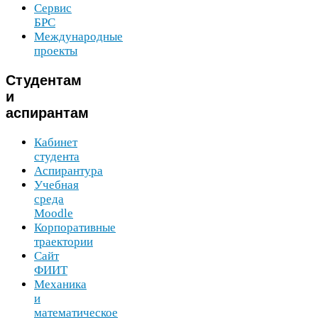
Сервис
БРС
Международные
проекты
Студентам
и
аспирантам
Кабинет
студента
Аспирантура
Учебная
среда
Moodle
Корпоративные
траектории
Сайт
ФИИТ
Механика
и
математическое