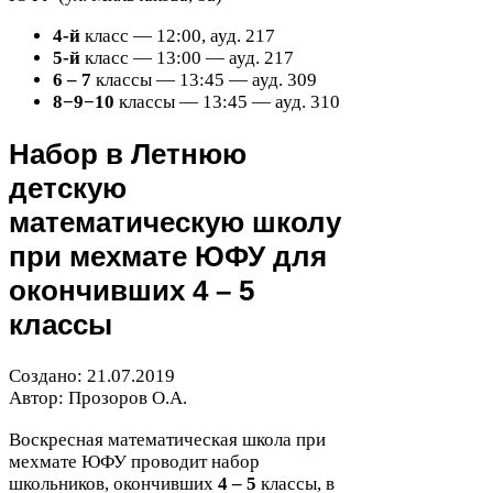
4
-​й
класс —
12
:
00
, ауд.
217
5
-​й
класс —
13
:
00
— ауд.
217
6
–
7
классы —
13
:
45
— ауд.
309
8
−
9
−
10
классы —
13
:
45
— ауд.
310
Набор в Летнюю
детскую
математическую школу
при мехмате
ЮФУ
для
окончивших
4
–
5
классы
Создано:
21
.
07
.
2019
Автор: Прозоров О.А.
Воскресная математическая школа при
мехмате
ЮФУ
проводит набор
школьников, окончивших
4
–
5
классы, в