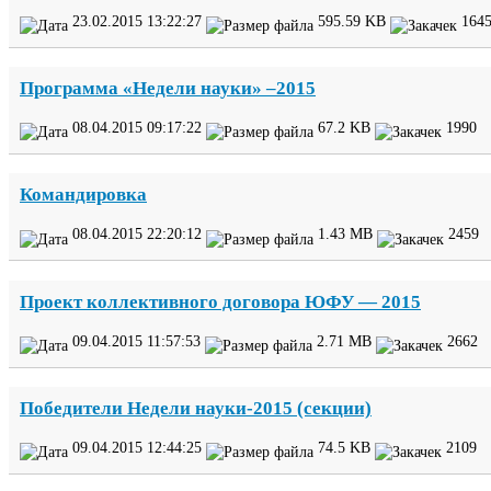
23
.
02
.
2015
13
:
22
:
27
595
.
59
KB
164
Программа «Недели науки» –
2015
08
.
04
.
2015
09
:
17
:
22
67
.
2
KB
1990
Командировка
08
.
04
.
2015
22
:
20
:
12
1
.
43
MB
2459
Проект коллективного договора
ЮФУ
—
2015
09
.
04
.
2015
11
:
57
:
53
2
.
71
MB
2662
Победители Недели науки-​
2015
(секции)
09
.
04
.
2015
12
:
44
:
25
74
.
5
KB
2109