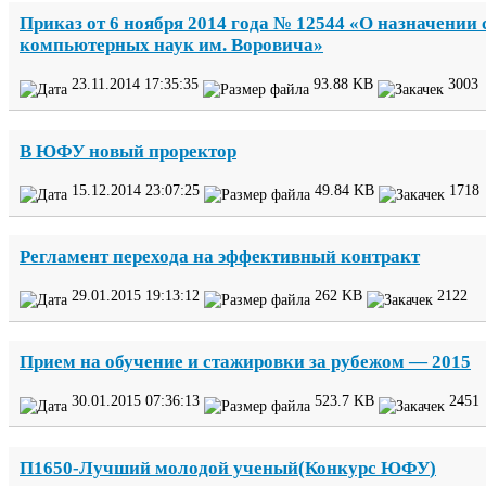
Приказ от
6
ноября
2014
года №
12544
«О назначении 
компьютерных наук им. Воровича»
23
.
11
.
2014
17
:
35
:
35
93
.
88
KB
3003
В
ЮФУ
новый проректор
15
.
12
.
2014
23
:
07
:
25
49
.
84
KB
1718
Регламент перехода на эффективный контракт
29
.
01
.
2015
19
:
13
:
12
262
KB
2122
Прием на обучение и стажировки за рубежом —
2015
30
.
01
.
2015
07
:
36
:
13
523
.
7
KB
2451
П
1650
-​Лучший молодой ученый(Конкурс
ЮФУ
)