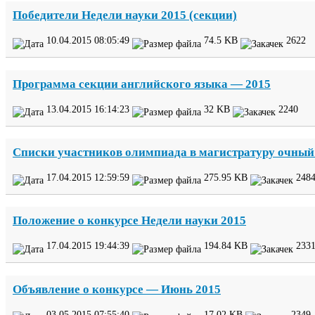
Победители Недели науки
2015
(секции)
10
.
04
.
2015
08
:
05
:
49
74
.
5
KB
2622
Программа секции английского языка —
2015
13
.
04
.
2015
16
:
14
:
23
32
KB
2240
Списки участников олимпиада в магистратуру очный
17
.
04
.
2015
12
:
59
:
59
275
.
95
KB
248
Положение о конкурсе Недели науки
2015
17
.
04
.
2015
19
:
44
:
39
194
.
84
KB
233
Объявление о конкурсе — Июнь
2015
03
.
05
.
2015
07
:
55
:
40
17
.
02
KB
2349