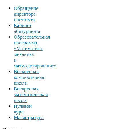
Обращение
директора
института
Кабинет
абитуриента
Образовательная
программа
«Математика,
механика
и
матмоделирование»
Воскресная
компьютерная
школа
Воскресная
математическая
школа
Нулевой
курс
Магистратура