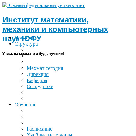
Институт математики,
механики и компьютерных
наук
ЮФУ
Новости
Структура
Учись на мехмате и будь лучшим!
Мехмат сегодня
Дирекция
Кафедры
Сотрудники
Обучение
Расписание
Учебные материалы