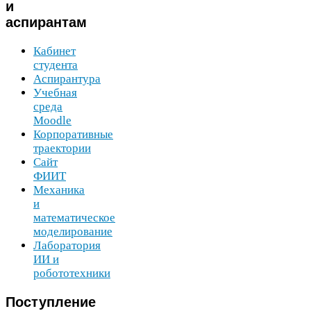
и
аспирантам
Кабинет
студента
Аспирантура
Учебная
среда
Moodle
Корпоративные
траектории
Сайт
ФИИТ
Механика
и
математическое
моделирование
Лаборатория
ИИ
и
робототехники
Поступление