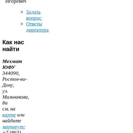
Игоревич
Задать
вопрос
Ответы
директора
Как
нас
найти
Мехмат
ЮФУ
344090
,
Ростов-​на-​
Дону,
ул.
Мильчакова,
8
а
cм. на
карте
или
найдите
маршрут
;
+
7
(
863
)